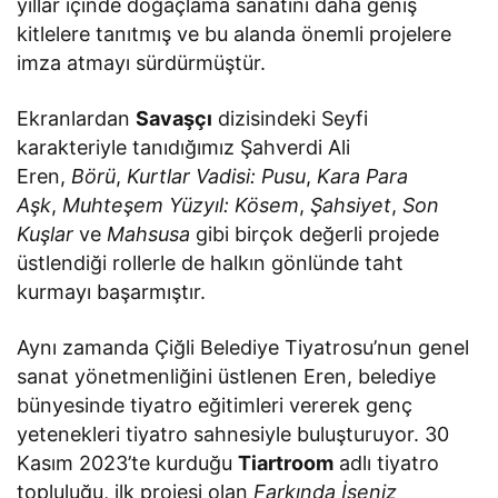
yıllar içinde doğaçlama sanatını daha geniş
kitlelere tanıtmış ve bu alanda önemli projelere
imza atmayı sürdürmüştür.
Ekranlardan
Savaşçı
dizisindeki Seyfi
karakteriyle tanıdığımız Şahverdi Ali
Eren,
Börü
,
Kurtlar Vadisi: Pusu
,
Kara Para
Aşk
,
Muhteşem Yüzyıl: Kösem
,
Şahsiyet
,
Son
Kuşlar
ve
Mahsusa
gibi birçok değerli projede
üstlendiği rollerle de halkın gönlünde taht
kurmayı başarmıştır.
Aynı zamanda Çiğli Belediye Tiyatrosu’nun genel
sanat yönetmenliğini üstlenen Eren, belediye
bünyesinde tiyatro eğitimleri vererek genç
yetenekleri tiyatro sahnesiyle buluşturuyor. 30
Kasım 2023’te kurduğu
Tiartroom
adlı tiyatro
topluluğu, ilk projesi olan
Farkında İseniz