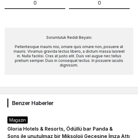
0
0
Sorumluluk Reddi Beyanı:
Pellentesque mauris nisi, ornare quis ornare non, posuere at
mauris. Vivamus gravida lectus libero, a dictum massa laoreet
in. Nulla facilisi. Cras at justo elit. Duis vel augue nec tellus
pretium semper. Duis in consequat lectus. In posuere iaculis
dignissim.
Benzer Haberler
Magazin
Gloria Hotels & Resorts, Ödüllü bar Panda &
Sons ile unutulmaz bir Miksoloji Gecesine İmza Attı