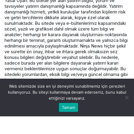
Yasal Uyarı: Bu sitede yer alan yatırım bilgisi, yorum ve
tavsiyeler yatırım danışmanlığı kapsamında değildir. Yatırım
danışmanlığı hizmeti, yetkili kuruluşlar tarafından kişilerin risk
ve getiri tercihlerini dikkate alarak, kişiye özel olarak
sunulmaktadır. Bu sitede veya e-bültenlerimiz kapsamındaki
sözel, yazılı ve grafiksel dahil olmak üzere tüm bilgi ve
analizler; herhangi bir karara dayanak oluşturması noktasında
herhangi bir teminat, garanti oluşturmamakta ve yalnızca bilgi
edinilmesi amacıyla paylaşılmaktadır. Ninja News hiçbir şekil
ve surette ön onay, ihbar ve ihtara gerek olmaksızın söz
konusu bilgileri değiştirebilir veyahut silebilir. Bu nedenle,
sadece burada yer alan bilgilere dayanarak yatırım kararı
vermeniz beklentilerinize uygun sonuçlar doğurmayabilir. Bu
sitedeki yorumlardan, eksik bilgi ve/veya güncel olmama gibi
konularda ortaya çıkabilecek zararlardan Varış Haber ve
çalışanlarının herhangi bir sorumluluğu bulunmamaktadır.
Web sitemizde size en iyi deneyimi sunabilmemiz için çerezleri
kullanıyoruz. Bu siteyi kullanmaya devam ederseniz, bunu kabul
ettiğinizi varsayarız.
© Telif Hakkı 2026, Tüm Hakları Saklıdır.
Tamam
Akış
Hesabım
Canlı Borsa
Anasayfa