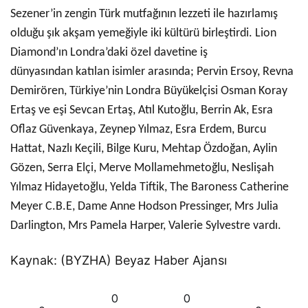
Sezener’in zengin Türk mutfağının lezzeti ile hazırlamış
olduğu şık akşam yemeğiyle iki kültürü birleştirdi.
Lion
Diamond’ın Londra’daki özel davetine iş
dünyasından katılan isimler arasında; Pervin Ersoy, Revna
Demirören, Türkiye’nin Londra Büyükelçisi Osman Koray
Ertaş ve eşi Sevcan Ertaş, Atıl Kutoğlu, Berrin Ak, Esra
Oflaz Güvenkaya, Zeynep Yılmaz, Esra Erdem, Burcu
Hattat, Nazlı Keçili, Bilge Kuru, Mehtap Özdoğan, Aylin
Gözen, Serra Elçi, Merve Mollamehmetoğlu, Neslişah
Yılmaz Hidayetoğlu, Yelda Tiftik, The Baroness Catherine
Meyer C.B.E, Dame Anne Hodson Pressinger, Mrs Julia
Darlington, Mrs Pamela Harper, Valerie Sylvestre vardı.
Kaynak: (BYZHA) Beyaz Haber Ajansı
0
0