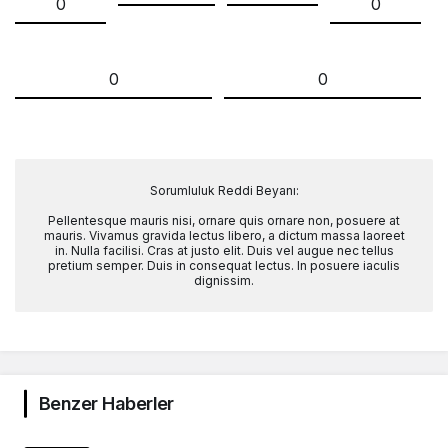
0
0
0
0
Sorumluluk Reddi Beyanı:
Pellentesque mauris nisi, ornare quis ornare non, posuere at
mauris. Vivamus gravida lectus libero, a dictum massa laoreet
in. Nulla facilisi. Cras at justo elit. Duis vel augue nec tellus
pretium semper. Duis in consequat lectus. In posuere iaculis
dignissim.
Benzer Haberler