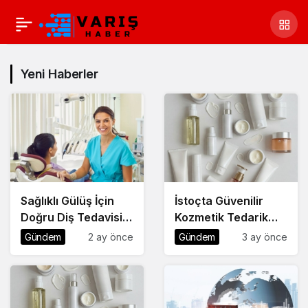
Yeni Haberler
Sağlıklı Gülüş İçin
İstoçta Güvenilir
Doğru Diş Tedavisi
Kozmetik Tedarik
Rehberi
Rehberi
Gündem
2 ay önce
Gündem
3 ay önce