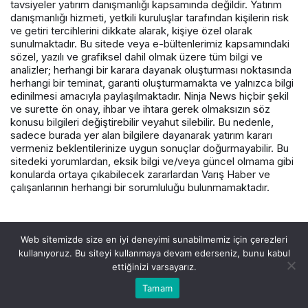
tavsiyeler yatırım danışmanlığı kapsamında değildir. Yatırım
danışmanlığı hizmeti, yetkili kuruluşlar tarafından kişilerin risk
ve getiri tercihlerini dikkate alarak, kişiye özel olarak
sunulmaktadır. Bu sitede veya e-bültenlerimiz kapsamındaki
sözel, yazılı ve grafiksel dahil olmak üzere tüm bilgi ve
analizler; herhangi bir karara dayanak oluşturması noktasında
herhangi bir teminat, garanti oluşturmamakta ve yalnızca bilgi
edinilmesi amacıyla paylaşılmaktadır. Ninja News hiçbir şekil
ve surette ön onay, ihbar ve ihtara gerek olmaksızın söz
konusu bilgileri değiştirebilir veyahut silebilir. Bu nedenle,
sadece burada yer alan bilgilere dayanarak yatırım kararı
vermeniz beklentilerinize uygun sonuçlar doğurmayabilir. Bu
sitedeki yorumlardan, eksik bilgi ve/veya güncel olmama gibi
konularda ortaya çıkabilecek zararlardan Varış Haber ve
çalışanlarının herhangi bir sorumluluğu bulunmamaktadır.
© Telif Hakkı 2026, Tüm Hakları Saklıdır.
Web sitemizde size en iyi deneyimi sunabilmemiz için çerezleri
kullanıyoruz. Bu siteyi kullanmaya devam ederseniz, bunu kabul
ettiğinizi varsayarız.
Tamam
Akış
Hesabım
Canlı Borsa
Anasayfa