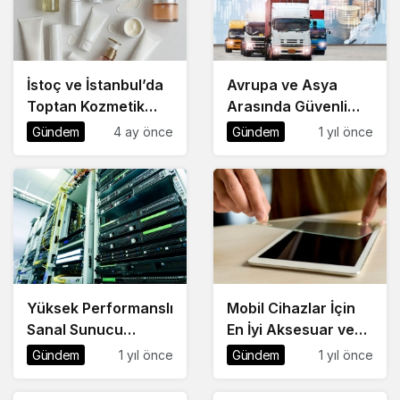
İstoç ve İstanbul’da
Avrupa ve Asya
Toptan Kozmetik
Arasında Güvenli
Rehberi
Lojistik Koridoru
Gündem
4 ay önce
Gündem
1 yıl önce
Yüksek Performanslı
Mobil Cihazlar İçin
Sanal Sunucu
En İyi Aksesuar ve
Tercihinde Yeni
Koruma Yöntemleri
Gündem
1 yıl önce
Gündem
1 yıl önce
Dönem