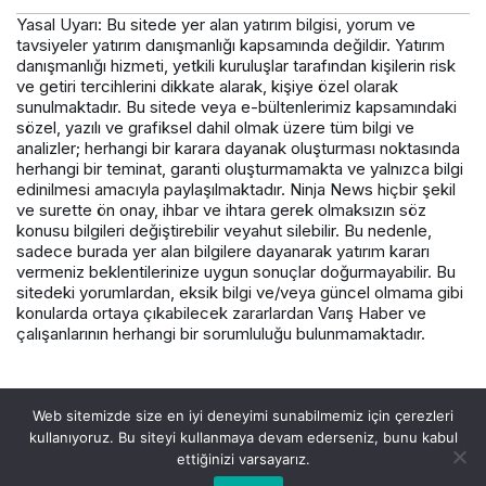
Yasal Uyarı: Bu sitede yer alan yatırım bilgisi, yorum ve
tavsiyeler yatırım danışmanlığı kapsamında değildir. Yatırım
danışmanlığı hizmeti, yetkili kuruluşlar tarafından kişilerin risk
ve getiri tercihlerini dikkate alarak, kişiye özel olarak
sunulmaktadır. Bu sitede veya e-bültenlerimiz kapsamındaki
sözel, yazılı ve grafiksel dahil olmak üzere tüm bilgi ve
analizler; herhangi bir karara dayanak oluşturması noktasında
herhangi bir teminat, garanti oluşturmamakta ve yalnızca bilgi
edinilmesi amacıyla paylaşılmaktadır. Ninja News hiçbir şekil
ve surette ön onay, ihbar ve ihtara gerek olmaksızın söz
konusu bilgileri değiştirebilir veyahut silebilir. Bu nedenle,
sadece burada yer alan bilgilere dayanarak yatırım kararı
vermeniz beklentilerinize uygun sonuçlar doğurmayabilir. Bu
sitedeki yorumlardan, eksik bilgi ve/veya güncel olmama gibi
konularda ortaya çıkabilecek zararlardan Varış Haber ve
çalışanlarının herhangi bir sorumluluğu bulunmamaktadır.
© Telif Hakkı 2026, Tüm Hakları Saklıdır.
Web sitemizde size en iyi deneyimi sunabilmemiz için çerezleri
kullanıyoruz. Bu siteyi kullanmaya devam ederseniz, bunu kabul
ettiğinizi varsayarız.