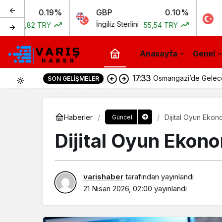
0.19%
GBP
0.10%
BIST
İngiliz Sterlini
Bist 100
TRY
55,54 TRY
11.
Anasayfa
Genel
17:33
Osmangazi’de Geleceği
SON GELIŞMELER
0
Haberler
Dijital Oyun Ekon
Güncel
Dijital Oyun Ekono
varishaber
tarafından yayınlandı
21 Nisan 2026, 02:00
yayınlandı