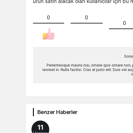
ürün satın alacak olan kullanıcılar için bu
0
0
0
Soru
Pellentesque mauris nisi, ornare quis ornare non,
laoreet in. Nulla facilisi. Cras at justo elit. Duis ve
i
Benzer Haberler
11