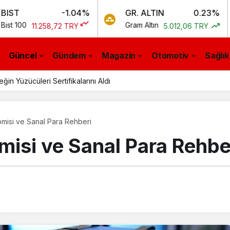
-1.04%
GR. ALTIN
0.23%
BTC
Gram Altın
Bitco
258,72 TRY
5.012,06 TRY
Güncel
Gündem
Magazin
Otomotiv
Sağlık
n Yüzücüleri Sertifikalarını Aldı
omisi ve Sanal Para Rehberi
misi ve Sanal Para Rehbe