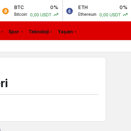
0%
ETH
0%
BC
in
Ethereum
Bitc
0,00 USDT
0,00 USDT
Spor
Teknoloji
Yaşam
ri