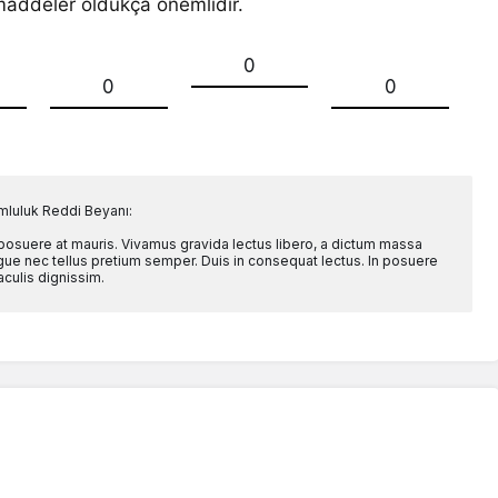
 maddeler oldukça önemlidir.
0
0
0
mluluk Reddi Beyanı:
 posuere at mauris. Vivamus gravida lectus libero, a dictum massa
l augue nec tellus pretium semper. Duis in consequat lectus. In posuere
aculis dignissim.