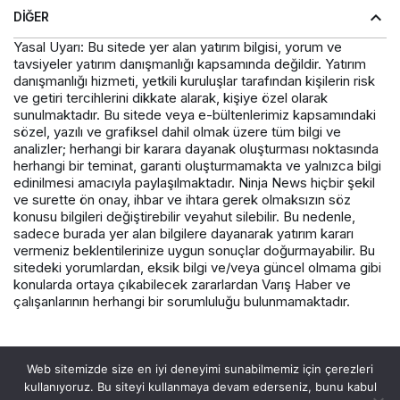
DIĞER
Yasal Uyarı: Bu sitede yer alan yatırım bilgisi, yorum ve
tavsiyeler yatırım danışmanlığı kapsamında değildir. Yatırım
danışmanlığı hizmeti, yetkili kuruluşlar tarafından kişilerin risk
ve getiri tercihlerini dikkate alarak, kişiye özel olarak
sunulmaktadır. Bu sitede veya e-bültenlerimiz kapsamındaki
sözel, yazılı ve grafiksel dahil olmak üzere tüm bilgi ve
analizler; herhangi bir karara dayanak oluşturması noktasında
herhangi bir teminat, garanti oluşturmamakta ve yalnızca bilgi
edinilmesi amacıyla paylaşılmaktadır. Ninja News hiçbir şekil
ve surette ön onay, ihbar ve ihtara gerek olmaksızın söz
konusu bilgileri değiştirebilir veyahut silebilir. Bu nedenle,
sadece burada yer alan bilgilere dayanarak yatırım kararı
vermeniz beklentilerinize uygun sonuçlar doğurmayabilir. Bu
sitedeki yorumlardan, eksik bilgi ve/veya güncel olmama gibi
konularda ortaya çıkabilecek zararlardan Varış Haber ve
çalışanlarının herhangi bir sorumluluğu bulunmamaktadır.
© Telif Hakkı 2026, Tüm Hakları Saklıdır.
Web sitemizde size en iyi deneyimi sunabilmemiz için çerezleri
kullanıyoruz. Bu siteyi kullanmaya devam ederseniz, bunu kabul