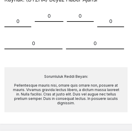
0
0
0
0
0
0
Sorumluluk Reddi Beyanı:
Pellentesque mauris nisi, ornare quis ornare non, posuere at
mauris. Vivamus gravida lectus libero, a dictum massa laoreet
in. Nulla facilisi. Cras at justo elit. Duis vel augue nec tellus
pretium semper. Duis in consequat lectus. In posuere iaculis
dignissim.