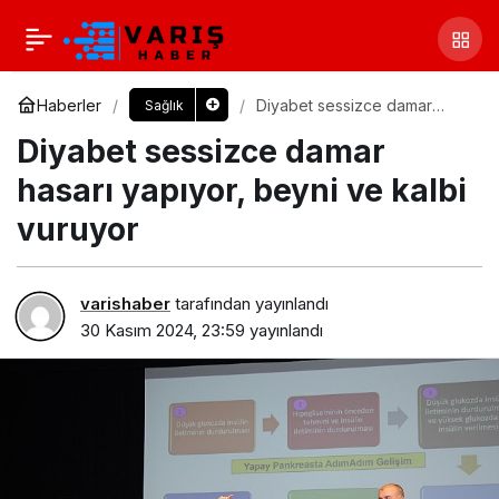
Haberler
Diyabet sessizce damar
Sağlık
hasarı yapıyor, beyni ve kalbi
Diyabet sessizce damar
vuruyor
hasarı yapıyor, beyni ve kalbi
vuruyor
varishaber
tarafından yayınlandı
30 Kasım 2024, 23:59
yayınlandı