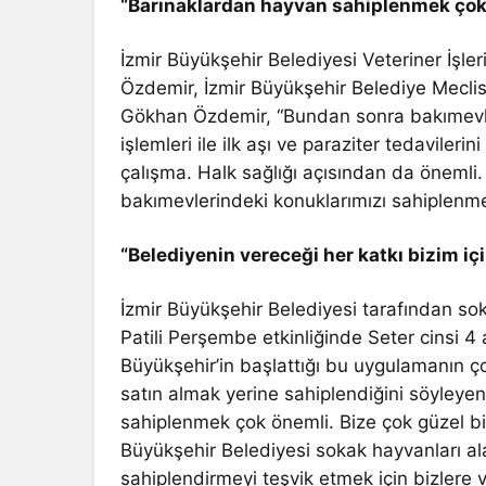
“Barınaklardan hayvan sahiplenmek çok
İzmir Büyükşehir Belediyesi Veteriner İşle
Özdemir, İzmir Büyükşehir Belediye Meclisi k
Gökhan Özdemir, “Bundan sonra bakımevler
işlemleri ile ilk aşı ve paraziter tedaviler
çalışma. Halk sağlığı açısından da önemli. 
bakımevlerindeki konuklarımızı sahiplenm
“Belediyenin vereceği her katkı bizim iç
İzmir Büyükşehir Belediyesi tarafından so
Patili Perşembe etkinliğinde Seter cinsi 4
Büyükşehir’in başlattığı bu uygulamanın ço
satın almak yerine sahiplendiğini söyleye
sahiplenmek çok önemli. Bize çok güzel bi
Büyükşehir Belediyesi sokak hayvanları ala
sahiplendirmeyi teşvik etmek için bizlere 