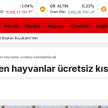
-1.04%
GR. ALTIN
0.23%
BTC
Gram Altın
Bitcoin
2 TRY
5.012,06 TRY
0,
Güncel
Gündem
Magazin
Otomotiv
Sağlık
rt Başkan Büyükakın’dan
en hayvanlar ücretsiz kısırlaştırılacak
en hayvanlar ücretsiz kıs