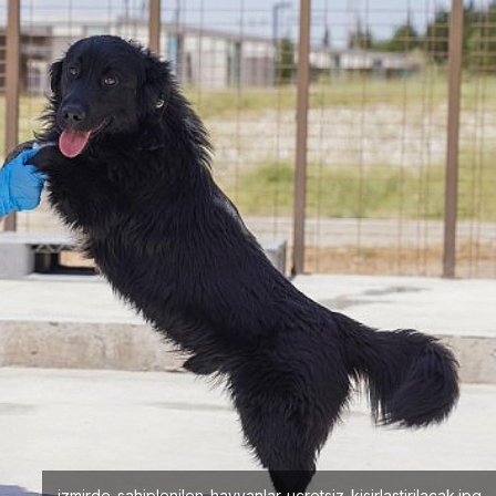
izmirde-sahiplenilen-hayvanlar-ucretsiz-kisirlastirilacak.jpg