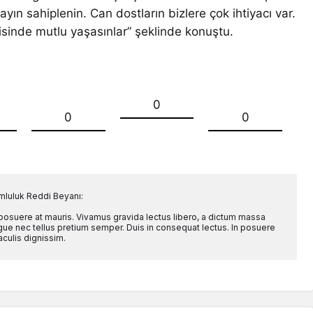
yın sahiplenin. Can dostların bizlere çok ihtiyacı var.
risinde mutlu yaşasınlar” şeklinde konuştu.
0
0
0
mluluk Reddi Beyanı:
 posuere at mauris. Vivamus gravida lectus libero, a dictum massa
l augue nec tellus pretium semper. Duis in consequat lectus. In posuere
aculis dignissim.