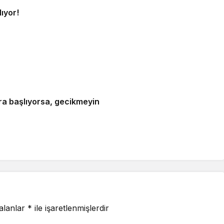
ıyor!
ra başlıyorsa, gecikmeyin
 alanlar
*
ile işaretlenmişlerdir