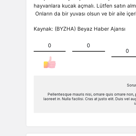
hayvanlara kucak açmalı. Lütfen satın alma
Onların da bir yuvası olsun ve bir aile içe
Kaynak: (BYZHA) Beyaz Haber Ajansı
0
0
0
Soru
Pellentesque mauris nisi, ornare quis ornare non,
laoreet in. Nulla facilisi. Cras at justo elit. Duis ve
i