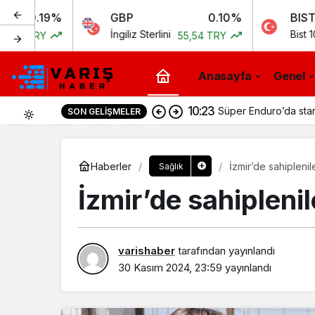
%
GBP
0.10%
BIST
İngiliz Sterlini
Bist 100
55,54 TRY
11.258,7
Anasayfa
Genel
10:23
Süper Enduro’da sta
SON GELIŞMELER
0
Haberler
İzmir’de sahiplenil
Sağlık
İzmir’de sahiplenil
varishaber
tarafından yayınlandı
30 Kasım 2024, 23:59
yayınlandı