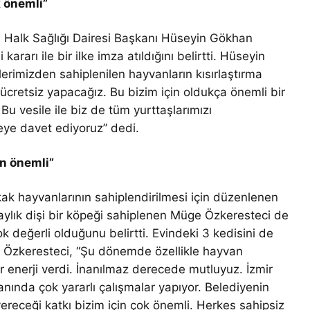
 önemli”
ri Halk Sağlığı Dairesi Başkanı Hüseyin Gökhan
ararı ile bir ilke imza atıldığını belirtti. Hüseyin
imizden sahiplenilen hayvanların kısırlaştırma
ini ücretsiz yapacağız. Bu bizim için oldukça önemli bir
Bu vesile ile biz de tüm yurttaşlarımızı
eye davet ediyoruz” dedi.
in önemli”
kak hayvanlarının sahiplendirilmesi için düzenlenen
 aylık dişi bir köpeği sahiplenen Müge Özkeresteci de
k değerli olduğunu belirtti. Evindeki 3 kedisini de
n Özkeresteci, “Şu dönemde özellikle hayvan
r enerji verdi. İnanılmaz derecede mutluyuz. İzmir
nında çok yararlı çalışmalar yapıyor. Belediyenin
vereceği katkı bizim için çok önemli. Herkes sahipsiz