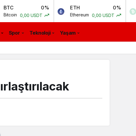
0%
ETH
0%
BCH
Ethereum
Bitcoin C
00 USDT
0,00 USDT
Spor
Teknoloji
Yaşam
ırlaştırılacak