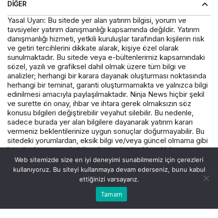
DIĞER
Yasal Uyarı: Bu sitede yer alan yatırım bilgisi, yorum ve
tavsiyeler yatırım danışmanlığı kapsamında değildir. Yatırım
danışmanlığı hizmeti, yetkili kuruluşlar tarafından kişilerin risk
ve getiri tercihlerini dikkate alarak, kişiye özel olarak
sunulmaktadır. Bu sitede veya e-bültenlerimiz kapsamındaki
sözel, yazılı ve grafiksel dahil olmak üzere tüm bilgi ve
analizler; herhangi bir karara dayanak oluşturması noktasında
herhangi bir teminat, garanti oluşturmamakta ve yalnızca bilgi
edinilmesi amacıyla paylaşılmaktadır. Ninja News hiçbir şekil
ve surette ön onay, ihbar ve ihtara gerek olmaksızın söz
konusu bilgileri değiştirebilir veyahut silebilir. Bu nedenle,
sadece burada yer alan bilgilere dayanarak yatırım kararı
vermeniz beklentilerinize uygun sonuçlar doğurmayabilir. Bu
sitedeki yorumlardan, eksik bilgi ve/veya güncel olmama gibi
konularda ortaya çıkabilecek zararlardan Varış Haber ve
çalışanlarının herhangi bir sorumluluğu bulunmamaktadır.
Web sitemizde size en iyi deneyimi sunabilmemiz için çerezleri
kullanıyoruz. Bu siteyi kullanmaya devam ederseniz, bunu kabul
ettiğinizi varsayarız.
© Telif Hakkı 2026, Tüm Hakları Saklıdır.
Tamam
Akış
Hesabım
Canlı Borsa
Anasayfa