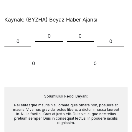
Kaynak: (BYZHA) Beyaz Haber Ajansı
0
0
0
0
0
0
Sorumluluk Reddi Beyanı:
Pellentesque mauris nisi, ornare quis ornare non, posuere at
mauris. Vivamus gravida lectus libero, a dictum massa laoreet
in. Nulla facilisi. Cras at justo elit. Duis vel augue nec tellus
pretium semper. Duis in consequat lectus. In posuere iaculis
dignissim.