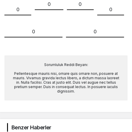
0
0
0
0
0
0
Sorumluluk Reddi Beyanı:
Pellentesque mauris nisi, ornare quis ornare non, posuere at
mauris. Vivamus gravida lectus libero, a dictum massa laoreet
in. Nulla facilisi. Cras at justo elit. Duis vel augue nec tellus
pretium semper. Duis in consequat lectus. In posuere iaculis
dignissim.
Benzer Haberler