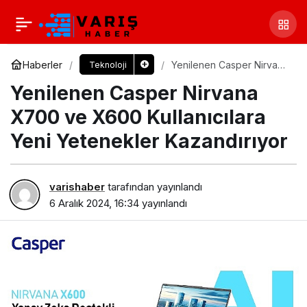
Haberler
Yenilenen Casper Nirvana
Teknoloji
X700 ve X600
Yenilenen Casper Nirvana
Kullanıcılara Yeni
Yetenekler Kazandırıyor
X700 ve X600 Kullanıcılara
Yeni Yetenekler Kazandırıyor
varishaber
tarafından yayınlandı
6 Aralık 2024, 16:34
yayınlandı