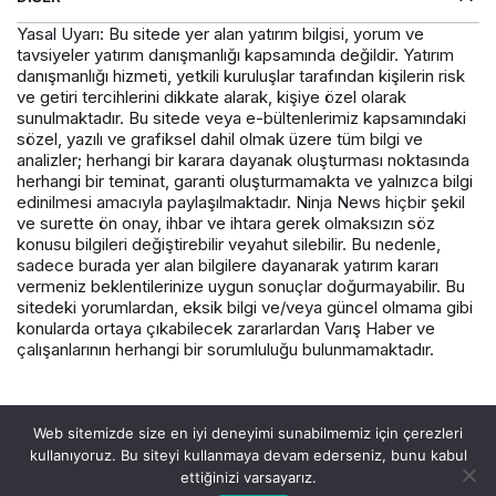
Yasal Uyarı: Bu sitede yer alan yatırım bilgisi, yorum ve
tavsiyeler yatırım danışmanlığı kapsamında değildir. Yatırım
danışmanlığı hizmeti, yetkili kuruluşlar tarafından kişilerin risk
ve getiri tercihlerini dikkate alarak, kişiye özel olarak
sunulmaktadır. Bu sitede veya e-bültenlerimiz kapsamındaki
sözel, yazılı ve grafiksel dahil olmak üzere tüm bilgi ve
analizler; herhangi bir karara dayanak oluşturması noktasında
herhangi bir teminat, garanti oluşturmamakta ve yalnızca bilgi
edinilmesi amacıyla paylaşılmaktadır. Ninja News hiçbir şekil
ve surette ön onay, ihbar ve ihtara gerek olmaksızın söz
konusu bilgileri değiştirebilir veyahut silebilir. Bu nedenle,
sadece burada yer alan bilgilere dayanarak yatırım kararı
vermeniz beklentilerinize uygun sonuçlar doğurmayabilir. Bu
sitedeki yorumlardan, eksik bilgi ve/veya güncel olmama gibi
konularda ortaya çıkabilecek zararlardan Varış Haber ve
çalışanlarının herhangi bir sorumluluğu bulunmamaktadır.
© Telif Hakkı 2026, Tüm Hakları Saklıdır.
Web sitemizde size en iyi deneyimi sunabilmemiz için çerezleri
kullanıyoruz. Bu siteyi kullanmaya devam ederseniz, bunu kabul
ettiğinizi varsayarız.