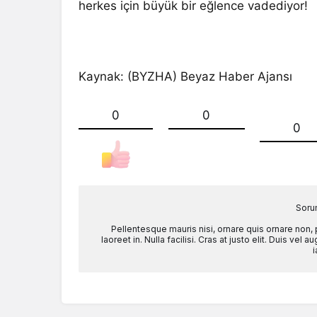
herkes için büyük bir eğlence vadediyor!
Kaynak: (BYZHA) Beyaz Haber Ajansı
0
0
0
Soru
Pellentesque mauris nisi, ornare quis ornare non,
laoreet in. Nulla facilisi. Cras at justo elit. Duis ve
i