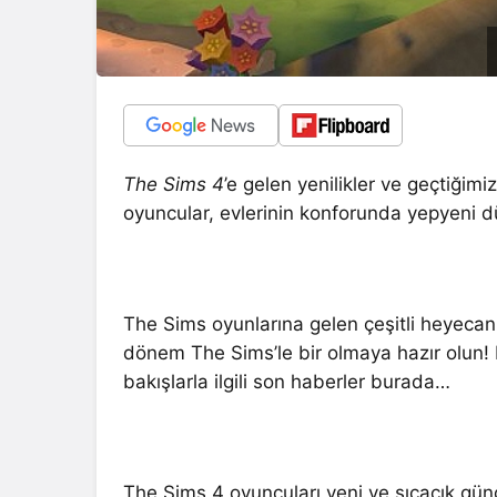
The Sims 4
’e gelen yenilikler ve geçtiğim
oyuncular, evlerinin konforunda yepyeni d
The Sims oyunlarına gelen çeşitli heyecan
dönem The Sims’le bir olmaya hazır olun! 
bakışlarla ilgili son haberler burada…
The Sims 4 oyuncuları yeni ve sıcacık günc