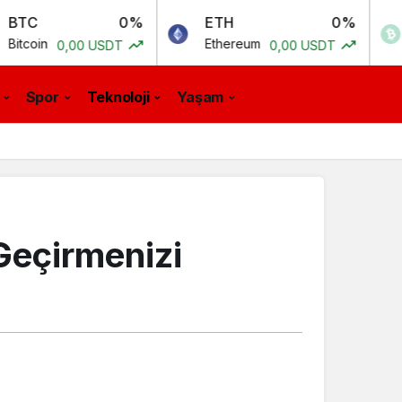
0%
ETH
0%
BCH
Ethereum
Bitcoin C
00 USDT
0,00 USDT
Spor
Teknoloji
Yaşam
Geçirmenizi