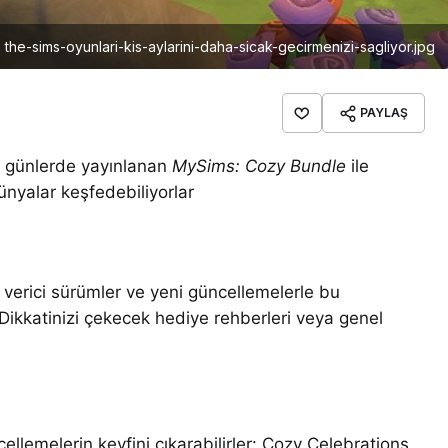
the-sims-oyunlari-kis-aylarini-daha-sicak-gecirmenizi-sagliyor.jpg
PAYLAŞ
iz günlerde yayınlanan
MySims: Cozy Bundle
ile
ünyalar keşfedebiliyorlar
 verici sürümler ve yeni güncellemelerle bu
Dikkatinizi çekecek hediye rehberleri veya genel
ellemelerin keyfini çıkarabilirler: Cozy Celebrations