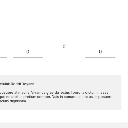
0
0
0
mluluk Reddi Beyanı:
 posuere at mauris. Vivamus gravida lectus libero, a dictum massa
l augue nec tellus pretium semper. Duis in consequat lectus. In posuere
aculis dignissim.