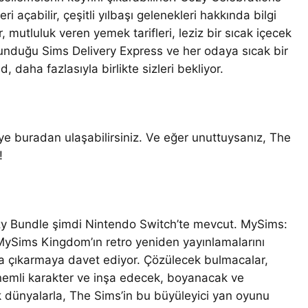
ri açabilir, çeşitli yılbaşı gelenekleri hakkında bilgi
r, mutluluk veren yemek tarifleri, leziz bir sıcak içecek
lunduğu Sims Delivery Express ve her odaya sıcak bir
daha fazlasıyla birlikte sizleri bekliyor.
e buradan ulaşabilirsiniz. Ve eğer unuttuysanız, The
!
zy Bundle şimdi Nintendo Switch’te mevcut. MySims:
MySims Kingdom’ın retro yeniden yayınlamalarını
taya çıkarmaya davet ediyor. Çözülecek bulmacalar,
önemli karakter ve inşa edecek, boyanacak ve
k dünyalarla, The Sims’in bu büyüleyici yan oyunu