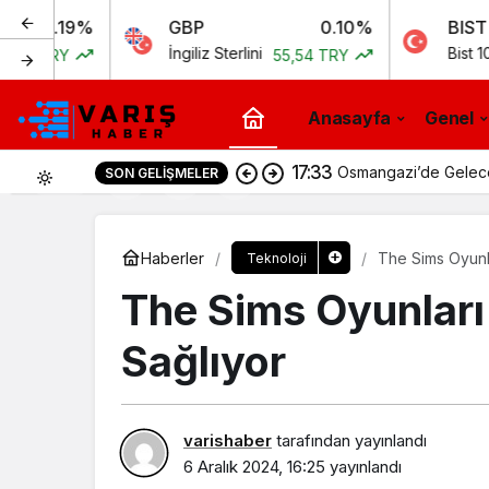
%
GBP
0.10%
BIST
İngiliz Sterlini
Bist 100
55,54 TRY
11.258,7
Anasayfa
Genel
17:33
Osmangazi’de Geleceği
SON GELIŞMELER
0
Haberler
The Sims Oyunla
Teknoloji
The Sims Oyunları 
Sağlıyor
varishaber
tarafından yayınlandı
6 Aralık 2024, 16:25
yayınlandı