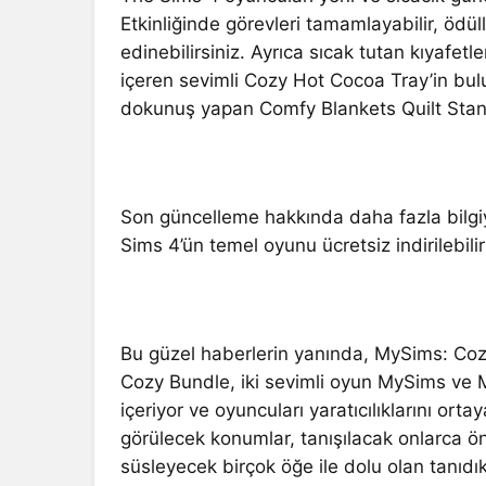
Etkinliğinde görevleri tamamlayabilir, ödülle
edinebilirsiniz. Ayrıca sıcak tutan kıyafetle
içeren sevimli Cozy Hot Cocoa Tray’in bu
dokunuş yapan Comfy Blankets Quilt Stand, 
Son güncelleme hakkında daha fazla bilgiy
Sims 4’ün temel oyunu ücretsiz indirilebilir
Bu güzel haberlerin yanında, MySims: Co
Cozy Bundle, iki sevimli oyun MySims ve 
içeriyor ve oyuncuları yaratıcılıklarını or
görülecek konumlar, tanışılacak onlarca 
süsleyecek birçok öğe ile dolu olan tanıdı