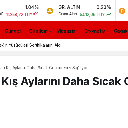
-1.04%
GR. ALTIN
0.23%
BTC
Gram Altın
Bitcoin
2 TRY
5.012,06 TRY
0,
Güncel
Gündem
Magazin
Otomotiv
Sağlık
n Yüzücüleri Sertifikalarını Aldı
rı Kış Aylarını Daha Sıcak Geçirmenizi Sağlıyor
Kış Aylarını Daha Sıcak 