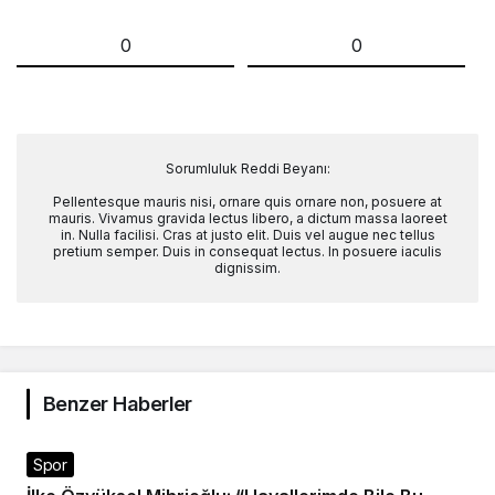
0
0
Sorumluluk Reddi Beyanı:
Pellentesque mauris nisi, ornare quis ornare non, posuere at
mauris. Vivamus gravida lectus libero, a dictum massa laoreet
in. Nulla facilisi. Cras at justo elit. Duis vel augue nec tellus
pretium semper. Duis in consequat lectus. In posuere iaculis
dignissim.
Benzer Haberler
Spor