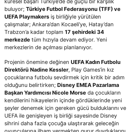
küresel başarı Türkiye’de de güçlü bir karşılık
buluyor;
Türkiye Futbol Federasyonu (TFF) ve
UEFA Playmakers
iş birliğiyle yürütülen
çalışmalar; Ankara’dan Kocaeli’ye, Hatay’dan
Trabzon’a kadar toplam
17 şehirdeki 34
merkezde
tüm hızıyla devam ediyor. Yeni
merkezlerin de açılması planlanıyor.
Projenin önemine değinen
UEFA Kadın Futbolu
Direktörü
Nadine Kessler
, Play Games’in kız
çocuklarına futbolu sevdirmek için kritik bir adım
olduğunu belirtirken;
Disney EMEA Pazarlama
Başkan Yardımcısı Nicole Morse
da çocukların
kendilerini hikayelerin içinde gördüklerinde yeni
şeyler denemek için gereken gücü bulduklarını ve
UEFA ile genişleyen iş birliği sayesinde Disney
sihrini daha fazla çocuğa ulaştırarak geleceğin
oyuncularına ilham vermekten gurur duyduklarını