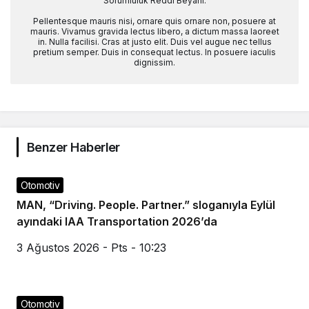
Sorumluluk Reddi Beyanı:
Pellentesque mauris nisi, ornare quis ornare non, posuere at
mauris. Vivamus gravida lectus libero, a dictum massa laoreet
in. Nulla facilisi. Cras at justo elit. Duis vel augue nec tellus
pretium semper. Duis in consequat lectus. In posuere iaculis
dignissim.
Benzer Haberler
Otomotiv
MAN, “Driving. People. Partner.” sloganıyla Eylül
ayındaki IAA Transportation 2026’da
3 Ağustos 2026 - Pts - 10:23
Otomotiv