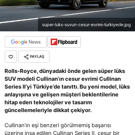
super-luks-suvun-cesur-evrimi-turkiyede.jpg
PAYLAŞ
Rolls-Royce, dünyadaki önde gelen süper lüks
SUV modeli Cullinan’ın cesur evrimi Cullinan
Series II’yi Türkiye’de tanıttı. Bu yeni model, lüks
anlayışına ve gelişen müşteri beklentilerine
hitap eden teknolojiler ve tasarım
güncellemeleriyle dikkat çekiyor.
Cullinan’ın eşi benzeri görülmemiş başarısı
üzerine inşa edilen Cullinan Series II, cesur bir