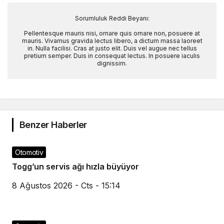
Sorumluluk Reddi Beyanı:
Pellentesque mauris nisi, ornare quis ornare non, posuere at
mauris. Vivamus gravida lectus libero, a dictum massa laoreet
in. Nulla facilisi. Cras at justo elit. Duis vel augue nec tellus
pretium semper. Duis in consequat lectus. In posuere iaculis
dignissim.
Benzer Haberler
Otomotiv
Togg’un servis ağı hızla büyüyor
8 Ağustos 2026 - Cts - 15:14