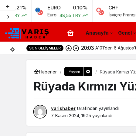
1%
EURO
0.10%
CHF
0.
Euro
İsviçre Frangı
48,55 TRY
51,97 T
Anasayfa
Genel
20:03
A101’den 6 Ağustos’t
SON GELIŞMELER
0
Haberler
Rüyada Kırmızı Y
Yaşam
Rüyada Kırmızı Y
varishaber
tarafından yayınlandı
7 Kasım 2024, 19:15
yayınlandı