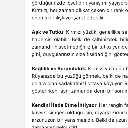
gördüğünüzde içsel bir uyanış mı yaşıyors
Kırmızı, her zaman dikkat çeken bir renk o
önemli bir ilişkiye işaret edebilir.
Aşk ve Tutku
: Kırmızı yüzük, genellikle se
habercisi olabilir. Belki de kalbinizdeki 
zamandır hissetmediğiniz bir tutku yeniden
gibi, duygularınızın size fısıldadığını göster
Bağlılık ve Sorumluluk
: Kırmızı yüzüğün b
Rüyanızda bu yüzüğü görmek, belki de hayat
onlara olan sadakatinizi ortaya koyuyor. R
gösterirken, aynı zamanda derin bir sorumlu
Kendini İfade Etme İhtiyacı
: Her rengin f
kuvvet simgesi olduğu için, rüyada kırmız
arzunuzun bir yansımasıdır. Belki de uzun z
zamanınız gelmiştir!