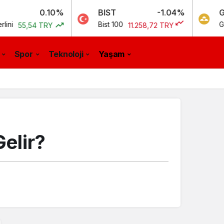
0.10%
BIST
-1.04%
GR. ALTIN
Bist 100
Gram Altın
4 TRY
11.258,72 TRY
Spor
Teknoloji
Yaşam
elir?