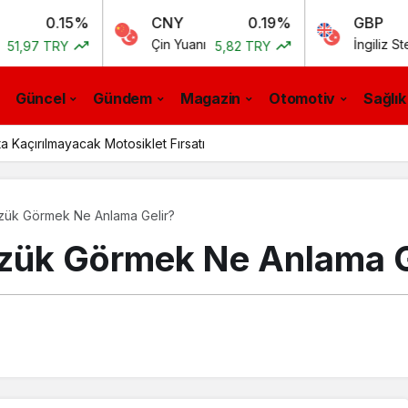
15%
CNY
0.19%
GBP
Çin Yuanı
İngiliz Sterlini
RY
5,82 TRY
55,5
Güncel
Gündem
Magazin
Otomotiv
Sağlık
a Kaçırılmayacak Motosiklet Fırsatı
üzük Görmek Ne Anlama Gelir?
üzük Görmek Ne Anlama G