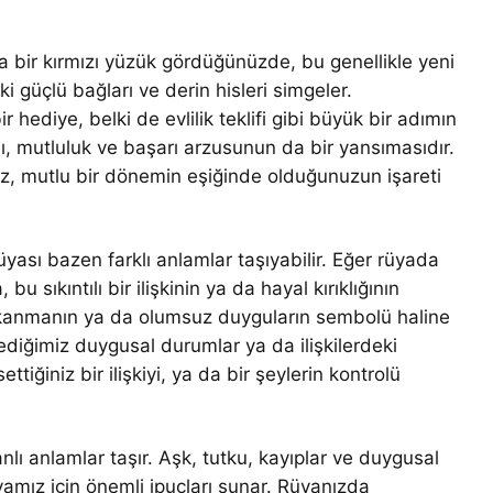
a bir kırmızı yüzük gördüğünüzde, bu genellikle yeni
eki güçlü bağları ve derin hisleri simgeler.
 hediye, belki de evlilik teklifi gibi büyük bir adımın
sı, mutluluk ve başarı arzusunun da bir yansımasıdır.
z, mutlu bir dönemin eşiğinde olduğunuzun işareti
rüyası bazen farklı anlamlar taşıyabilir. Eğer rüyada
 sıkıntılı bir ilişkinin ya da hayal kırıklığının
kıskanmanın ya da olumsuz duyguların sembolü haline
mediğimiz duygusal durumlar ya da ilişkilerdeki
ettiğiniz bir ilişkiyi, ya da bir şeylerin kontrolü
lı anlamlar taşır. Aşk, tutku, kayıplar ve duygusal
yamız için önemli ipuçları sunar. Rüyanızda