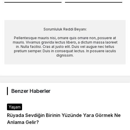
Sorumluluk Reddi Beyanı:
Pellentesque mauris nisi, ornare quis ornare non, posuere at
mauris. Vivamus gravida lectus libero, a dictum massa laoreet
in. Nulla facilisi. Cras at justo elit. Duis vel augue nec tellus
pretium semper. Duis in consequat lectus. In posuere iaculis
dignissim.
Benzer Haberler
Yaşam
Rüyada Sevdiğin Birinin Yüzünde Yara Görmek Ne
Anlama Gelir?