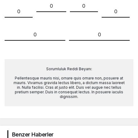
0
0
0
0
0
0
Sorumluluk Reddi Beyanı:
Pellentesque mauris nisi, ornare quis ornare non, posuere at
mauris. Vivamus gravida lectus libero, a dictum massa laoreet
in. Nulla facilisi. Cras at justo elit. Duis vel augue nec tellus
pretium semper. Duis in consequat lectus. In posuere iaculis
dignissim.
Benzer Haberler