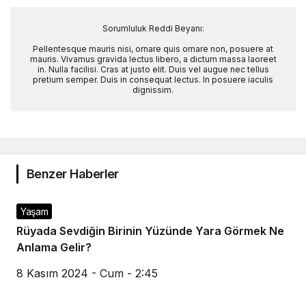
Sorumluluk Reddi Beyanı:
Pellentesque mauris nisi, ornare quis ornare non, posuere at
mauris. Vivamus gravida lectus libero, a dictum massa laoreet
in. Nulla facilisi. Cras at justo elit. Duis vel augue nec tellus
pretium semper. Duis in consequat lectus. In posuere iaculis
dignissim.
Benzer Haberler
Yaşam
Rüyada Sevdiğin Birinin Yüzünde Yara Görmek Ne
Anlama Gelir?
8 Kasım 2024 - Cum - 2:45