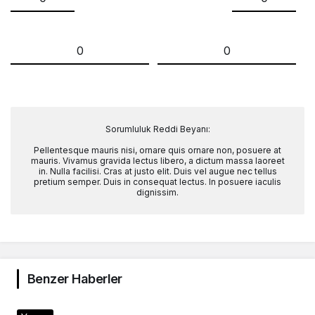
0
0
Sorumluluk Reddi Beyanı:
Pellentesque mauris nisi, ornare quis ornare non, posuere at
mauris. Vivamus gravida lectus libero, a dictum massa laoreet
in. Nulla facilisi. Cras at justo elit. Duis vel augue nec tellus
pretium semper. Duis in consequat lectus. In posuere iaculis
dignissim.
Benzer Haberler