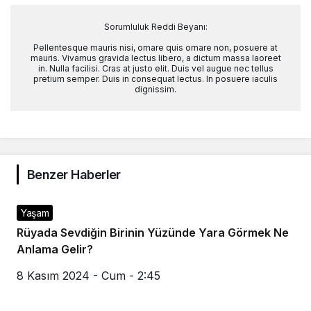
Sorumluluk Reddi Beyanı:
Pellentesque mauris nisi, ornare quis ornare non, posuere at
mauris. Vivamus gravida lectus libero, a dictum massa laoreet
in. Nulla facilisi. Cras at justo elit. Duis vel augue nec tellus
pretium semper. Duis in consequat lectus. In posuere iaculis
dignissim.
Benzer Haberler
Yaşam
Rüyada Sevdiğin Birinin Yüzünde Yara Görmek Ne
Anlama Gelir?
8 Kasım 2024 - Cum - 2:45