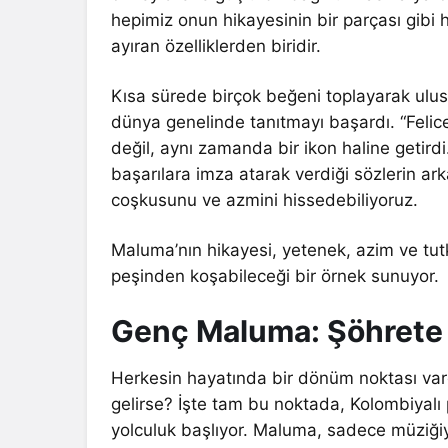
hepimiz onun hikayesinin bir parçası gibi 
ayıran özelliklerden biridir.
Kısa sürede birçok beğeni toplayarak ulu
dünya genelinde tanıtmayı başardı. “Felices
değil, aynı zamanda bir ikon haline getir
başarılara imza atarak verdiği sözlerin ar
coşkusunu ve azmini hissedebiliyoruz.
Maluma’nın hikayesi, yetenek, azim ve tutk
peşinden koşabileceği bir örnek sunuyor.
Genç Maluma: Şöhrete G
Herkesin hayatında bir dönüm noktası var
gelirse? İşte tam bu noktada, Kolombiyalı p
yolculuk başlıyor. Maluma, sadece müziğiy