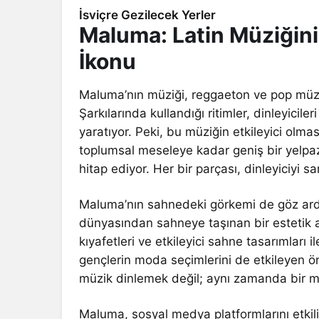
İsviçre Gezilecek Yerler
Maluma: Latin Müziğini
İkonu
Maluma’nın müziği, reggaeton ve pop müzik
Şarkılarında kullandığı ritimler, dinleyicil
yaratıyor. Peki, bu müziğin etkileyici olm
toplumsal meseleye kadar geniş bir yelpaze
hitap ediyor. Her bir parçası, dinleyiciyi s
Maluma’nın sahnedeki görkemi de göz ardı
dünyasından sahneye taşınan bir estetik 
kıyafetleri ve etkileyici sahne tasarımları il
gençlerin moda seçimlerini de etkileyen ö
müzik dinlemek değil; aynı zamanda bir m
Maluma, sosyal medya platformlarını etkili 