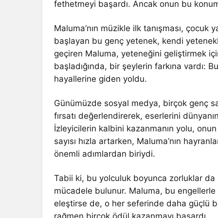
fethetmeyi başardı. Ancak onun bu konuma 
Maluma’nın müzikle ilk tanışması, çocuk y
başlayan bu genç yetenek, kendi yetenekle
geçiren Maluma, yeteneğini geliştirmek içi
başladığında, bir şeylerin farkına vardı: 
hayallerine giden yoldu.
Günümüzde sosyal medya, birçok genç san
fırsatı değerlendirerek, eserlerini dünyan
İzleyicilerin kalbini kazanmanın yolu, onu
sayısı hızla artarken, Maluma’nın hayranla
önemli adımlardan biriydi.
Tabii ki, bu yolculuk boyunca zorluklar da
mücadele bulunur. Maluma, bu engellerle b
eleştirse de, o her seferinde daha güçlü b
rağmen birçok ödül kazanmayı başardı.