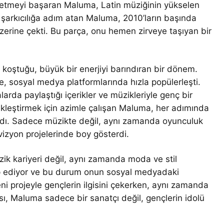
thetmeyi başaran Maluma, Latin müziğinin yükselen
ta şarkıcılığa adım atan Maluma, 2010’ların başında
 üzerine çekti. Bu parça, onu hemen zirveye taşıyan bir
 koştuğu, büyük bir enerjiyi barındıran bir dönem.
 sosyal medya platformlarında hızla popülerleşti.
arda paylaştığı içerikler ve müzikleriyle genç bir
çekleştirmek için azimle çalışan Maluma, her adımında
rladı. Sadece müzikte değil, aynı zamanda oyunculuk
vizyon projelerinde boy gösterdi.
k kariyeri değil, aynı zamanda moda ve stil
kip ediyor ve bu durum onun sosyal medyadaki
yeni projeyle gençlerin ilgisini çekerken, aynı zamanda
sı, Maluma sadece bir sanatçı değil, gençlerin idolü