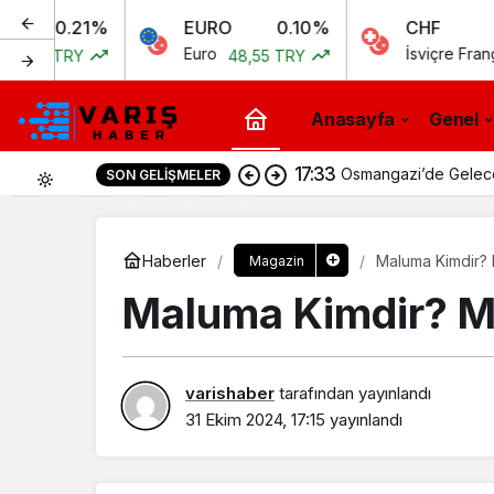
21%
EURO
0.10%
CHF
0
Euro
İsviçre Frangı
Y
48,55 TRY
51,97 
Anasayfa
Genel
17:33
Osmangazi’de Geleceği
SON GELIŞMELER
0
Haberler
Maluma Kimdir? 
Magazin
Maluma Kimdir? M
varishaber
tarafından yayınlandı
31 Ekim 2024, 17:15
yayınlandı