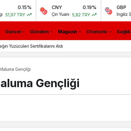
.15%
CNY
0.19%
GBP
Çin Yuanı
İngiliz Sterlini
TRY
5,82 TRY
55,
Güncel
Gündem
Magazin
Otomotiv
Sağlık
n Yüzücüleri Sertifikalarını Aldı
Maluma Gençliği
aluma Gençliği