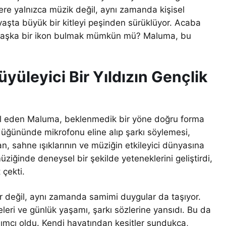
ilere yalnızca müzik değil, aynı zamanda kişisel
aşta büyük bir kitleyi peşinden sürüklüyor. Acaba
 başka bir ikon bulmak mümkün mü? Maluma, bu
yüleyici Bir Yıldızın Gençlik
l eden Maluma, beklenmedik bir yöne doğru forma
 düğününde mikrofonu eline alıp şarkı söylemesi,
n, sahne ışıklarının ve müziğin etkileyici dünyasına
ziğinde deneysel bir şekilde yeteneklerini geliştirdi,
 çekti.
r değil, aynı zamanda samimi duygular da taşıyor.
eleri ve günlük yaşamı, şarkı sözlerine yansıdı. Bu da
dımcı oldu. Kendi hayatından kesitler sundukça,