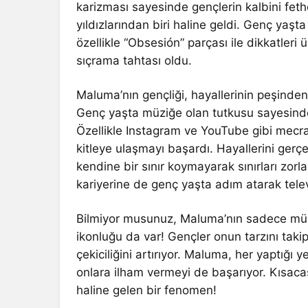
karizması sayesinde gençlerin kalbini fe
yıldızlarından biri haline geldi. Genç yaş
özellikle “Obsesión” parçası ile dikkatleri
sıçrama tahtası oldu.
Maluma’nın gençliği, hayallerinin peşinden
Genç yaşta müziğe olan tutkusu sayesinde,
Özellikle Instagram ve YouTube gibi mecral
kitleye ulaşmayı başardı. Hayallerini ger
kendine bir sınır koymayarak sınırları zo
kariyerine de genç yaşta adım atarak tele
Bilmiyor musunuz, Maluma’nın sadece müzi
ikonluğu da var! Gençler onun tarzını ta
çekiciliğini artırıyor. Maluma, her yaptığı 
onlara ilham vermeyi de başarıyor. Kısaca
haline gelen bir fenomen!