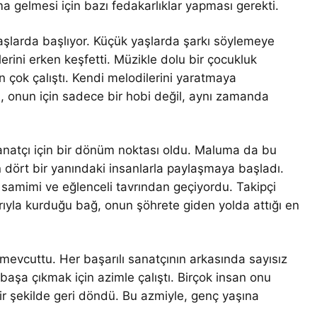
gelmesi için bazı fedakarlıklar yapması gerekti.
aşlarda başlıyor. Küçük yaşlarda şarkı söylemeye
rini erken keşfetti. Müzikle dolu bir çocukluk
n çok çalıştı. Kendi melodilerini yaratmaya
Bu, onun için sadece bir hobi değil, aynı zamanda
atçı için bir dönüm noktası oldu. Maluma da bu
ın dört bir yanındaki insanlarla paylaşmaya başladı.
n samimi ve eğlenceli tavrından geçiyordu. Takipçi
rıyla kurduğu bağ, onun şöhrete giden yolda attığı en
 mevcuttu. Her başarılı sanatçının arkasında sayısız
aşa çıkmak için azimle çalıştı. Birçok insan onu
ir şekilde geri döndü. Bu azmiyle, genç yaşına