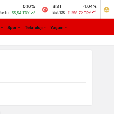
0.10%
BIST
-1.04%
GR. ALTI
Bist 100
Gram Altın
54 TRY
11.258,72 TRY
Spor
Teknoloji
Yaşam