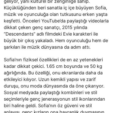
geliyor, yani kültürel bir zenginliğe sahip.
Küçüklüğünden beri sanatla iç içe büyüyen Sofia,
müzik ve oyunculuğa olan tutkusunu erken yaşta
keşfetti. Önceleri YouTube’da paylaştığı videolarla
dikkat çeken genç sanatçı, 2015 yılında
“Descendants” adlı filmdeki Evie karakteri ile
büyük bir çıkış yakaladı. Hem oyunculuğu hem de
şarkıları ile müzik dünyasına da adım attı.
Sofia’nın fiziksel özellikleri de en az yetenekleri
kadar dikkat çekici. 1.65 cm boyunda ve 50 kg
ağırlığında. Bu özelliği, onu ekranlarda daha da
etkileyici kılıyor. Uzun kemikli yapısı ve zarif
duruşu, onu moda dünyasında da öne çıkarıyor.
Sosyal medyada paylaştığı kombinleri ve stil
seçimleriyle genç jenerasyonun stil ikonlarından
biri haline geldi. Sofia’nın öz güveni ve stil
anlayışı, genç kızların ona hayranlık duymasının