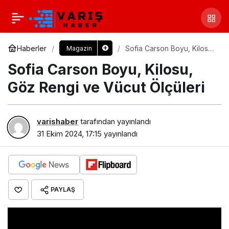
Haberler
Sofia Carson Boyu, Kilosu,
Magazin
Göz Rengi ve Vücut
Sofia Carson Boyu, Kilosu,
Ölçüleri
Göz Rengi ve Vücut Ölçüleri
varishaber
tarafından yayınlandı
31 Ekim 2024, 17:15
yayınlandı
PAYLAŞ