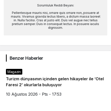
Sorumluluk Reddi Beyanı:
Pellentesque mauris nisi, ornare quis ornare non, posuere at
mauris. Vivamus gravida lectus libero, a dictum massa laoreet
in. Nulla facilisi. Cras at justo elit. Duis vel augue nec tellus
pretium semper. Duis in consequat lectus. In posuere iaculis
dignissim.
Benzer Haberler
Magazin
Turizm dünyasının içinden gelen hikayeler ile ‘Otel
Faresi 2’ okurlarla buluşuyor
10 Ağustos 2026 - Pts - 17:53