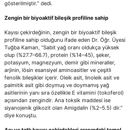
gösterilmiştir.” dedi.
Zengin bir biyoaktif bileşik profiline sahip
Kayısı çekirdeğinin, zengin bir biyoaktif bileşik
profiline sahip olduğunu ifade eden Dr. Öğr. Üyesi
Tuğba Kaman, “Sabit yağ oranı oldukça yüksek
olup (%27.7–66.7), protein (%14–45), şeker,
potasyum, magnezyum, demir gibi mineraller,
arjinin, lösin esansiyel aminoasitler ve çeşitli
fenolik bileşikler içerir. Oleik asit, linoleik asit ve
palmitik asit gibi doymuş ve doymamış yağ
asitlerinin yanı sıra özellikle E vitamini (tokoferol)
açısından zengindir. Ana toksik maddesi ise
siyanojenik glikozit olan Amigdalin (%2–5.5) dir.”
diye konuştu.
Acı ve tatlı kayısı çekirdekleri arasındaki temel