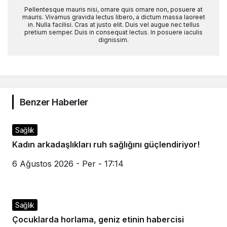
Pellentesque mauris nisi, ornare quis ornare non, posuere at
mauris. Vivamus gravida lectus libero, a dictum massa laoreet
in. Nulla facilisi. Cras at justo elit. Duis vel augue nec tellus
pretium semper. Duis in consequat lectus. In posuere iaculis
dignissim.
Benzer Haberler
Sağlık
Kadın arkadaşlıkları ruh sağlığını güçlendiriyor!
6 Ağustos 2026 - Per - 17:14
Sağlık
Çocuklarda horlama, geniz etinin habercisi