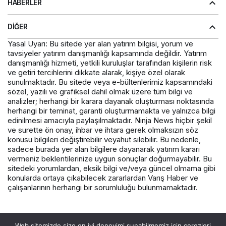
HABERLER
DIĞER
Yasal Uyarı: Bu sitede yer alan yatırım bilgisi, yorum ve
tavsiyeler yatırım danışmanlığı kapsamında değildir. Yatırım
danışmanlığı hizmeti, yetkili kuruluşlar tarafından kişilerin risk
ve getiri tercihlerini dikkate alarak, kişiye özel olarak
sunulmaktadır. Bu sitede veya e-bültenlerimiz kapsamındaki
sözel, yazılı ve grafiksel dahil olmak üzere tüm bilgi ve
analizler; herhangi bir karara dayanak oluşturması noktasında
herhangi bir teminat, garanti oluşturmamakta ve yalnızca bilgi
edinilmesi amacıyla paylaşılmaktadır. Ninja News hiçbir şekil
ve surette ön onay, ihbar ve ihtara gerek olmaksızın söz
konusu bilgileri değiştirebilir veyahut silebilir. Bu nedenle,
sadece burada yer alan bilgilere dayanarak yatırım kararı
vermeniz beklentilerinize uygun sonuçlar doğurmayabilir. Bu
sitedeki yorumlardan, eksik bilgi ve/veya güncel olmama gibi
konularda ortaya çıkabilecek zararlardan Varış Haber ve
çalışanlarının herhangi bir sorumluluğu bulunmamaktadır.
© Telif Hakkı 2026, Tüm Hakları Saklıdır.
Web sitemizde size en iyi deneyimi sunabilmemiz için çerezleri