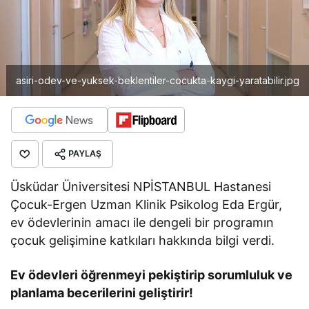
asiri-odev-ve-yuksek-beklentiler-cocukta-kaygi-yaratabilir.jpg
PAYLAŞ
Üsküdar Üniversitesi NPİSTANBUL Hastanesi
Çocuk-Ergen Uzman Klinik Psikolog Eda Ergür,
ev ödevlerinin amacı ile dengeli bir programın
çocuk gelişimine katkıları hakkında bilgi verdi.
Ev ödevleri öğrenmeyi pekiştirip sorumluluk ve
planlama becerilerini geliştirir!