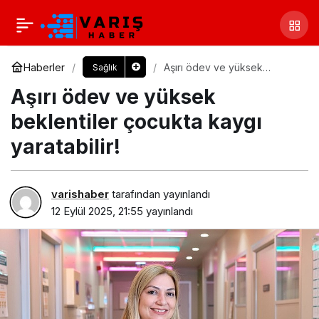
Haberler
Aşırı ödev ve yüksek
Sağlık
beklentiler çocukta kaygı
Aşırı ödev ve yüksek
yaratabilir!
beklentiler çocukta kaygı
yaratabilir!
varishaber
tarafından yayınlandı
12 Eylül 2025, 21:55
yayınlandı