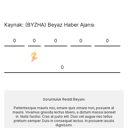
Kaynak: (BYZHA) Beyaz Haber Ajansı
0
0
0
0
0
0
Sorumluluk Reddi Beyanı:
Pellentesque mauris nisi, ornare quis ornare non, posuere at
mauris. Vivamus gravida lectus libero, a dictum massa laoreet
in. Nulla facilisi. Cras at justo elit. Duis vel augue nec tellus
pretium semper. Duis in consequat lectus. In posuere iaculis
dignissim.