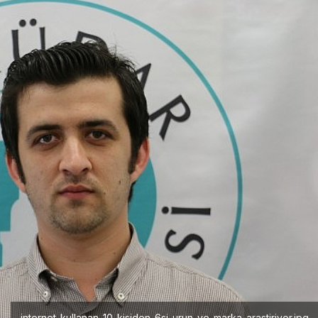
internet-kullanan-10-kisiden-6si-urun-ve-marka-arastiriyor.jpg