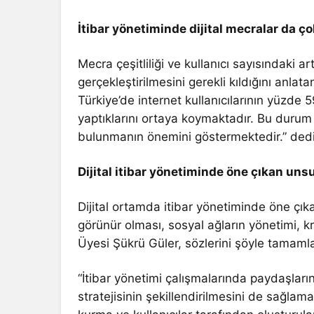
İtibar yönetiminde dijital mecralar da ç
Mecra çeşitliliği ve kullanıcı sayısındaki ar
gerçekleştirilmesini gerekli kıldığını anlat
Türkiye’de internet kullanıcılarının yüzde 
yaptıklarını ortaya koymaktadır. Bu durum 
bulunmanın önemini göstermektedir.” dedi
Dijital itibar yönetiminde öne çıkan unsu
Dijital ortamda itibar yönetiminde öne çıka
görünür olması, sosyal ağların yönetimi, kri
Üyesi Şükrü Güler, sözlerini şöyle tamaml
“İtibar yönetimi çalışmalarında paydaşların
stratejisinin şekillendirilmesini de sağlam