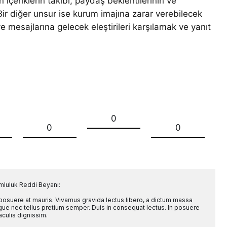
 içeriklerin takibi, paydaş beklentilerinin ve
Bir diğer unsur ise kurum imajına zarar verebilecek
 mesajlarına gelecek eleştirileri karşılamak ve yanıt
0
0
0
mluluk Reddi Beyanı:
 posuere at mauris. Vivamus gravida lectus libero, a dictum massa
l augue nec tellus pretium semper. Duis in consequat lectus. In posuere
aculis dignissim.