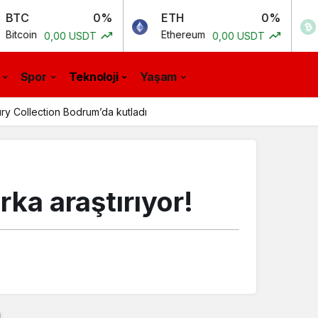
0%
ETH
0%
BCH
Ethereum
Bitcoin 
,00 USDT
0,00 USDT
Spor
Teknoloji
Yaşam
ury Collection Bodrum’da kutladı
rka araştırıyor!