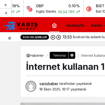
%
GBP
0.10%
BIST
İngiliz Sterlini
Bist 100
55,54 TRY
11.258,
Anasayfa
Genel
13:33
Bodrum’da anlamlı bu
SON GELIŞMELER
0
Haberler
İnternet kullana
Teknoloji
İnternet kullanan 1
varishaber
tarafından yayınlandı
18 Ekim 2025, 16:17
yayınlandı