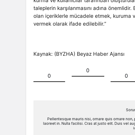
kurma ve kullanıcılar tarafından oluşturulan
taleplerin karşılanmasını adına önemlidir. 
olan içeriklerle mücadele etmek, kuruma ve
vermek olarak ifade edilebilir.”
Kaynak: (BYZHA) Beyaz Haber Ajansı
0
0
0
Soru
Pellentesque mauris nisi, ornare quis ornare non,
laoreet in. Nulla facilisi. Cras at justo elit. Duis ve
i