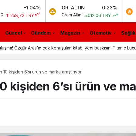
-1.04%
GR. ALTIN
0.23%
BTC
Gram Altın
Bitcoin
72 TRY
5.012,06 TRY
0
Güncel
Gündem
Magazin
Otomotiv
Sağlık
luşma! Özgür Aras’ın çok konuşulan kitabı yeni baskısını Titanic Lux
n 10 kişiden 6’sı ürün ve marka araştırıyor!
0 kişiden 6’sı ürün ve ma