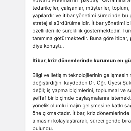
Edward Freeman’ın “paydaş” kavramına atıf
tedarikçiler, çalışanlar, müşteriler, toplum
yapılardır ve itibar yönetimi sürecinde bu p
stratejisi sürdürülmelidir. İtibar yönetimi b
özellikleri ile süreklilik göstermektedir. 
tanımına götürmektedir. Buna göre itibar, 
diye konuştu.
İtibar, kriz dönemlerinde kurumun en g
Bilgi ve iletişim teknolojilerinin gelişmesin
değiştirdiğini kaydeden Dr. Öğr. Üyesi Şükr
değil; iş yapma biçimlerini, toplumsal ve so
şeffaf bir biçimde paylaşmalarını istemekte
yönelik olumlu imajın gelişmesine katkı sağ
öne çıkmaktadır. İtibar, kriz dönemlerinde
almasını kolaylaştırarak, süreci geride b
bulundu.