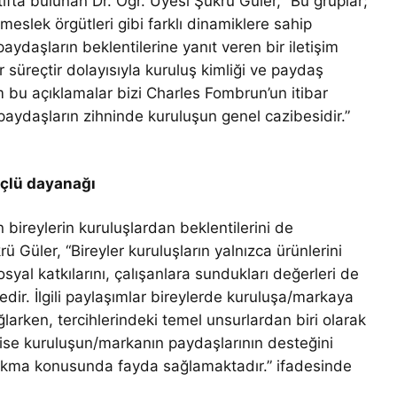
ta bulunan Dr. Öğr. Üyesi Şükrü Güler, “Bu gruplar;
, meslek örgütleri gibi farklı dinamiklere sahip
aydaşların beklentilerine yanıt veren bir iletişim
ir süreçtir dolayısıyla kuruluş kimliği ve paydaş
Tüm bu açıklamalar bizi Charles Fombrun’un itibar
paydaşların zihninde kuruluşun genel cazibesidir.”
üçlü dayanağı
in bireylerin kuruluşlardan beklentilerini de
ü Güler, “Bireyler kuruluşların yalnızca ürünlerini
syal katkılarını, çalışanlara sundukları değerleri de
dir. İlgili paylaşımlar bireylerde kuruluşa/markaya
larken, tercihlerindeki temel unsurlardan biri olarak
 ise kuruluşun/markanın paydaşlarının desteğini
ırakma konusunda fayda sağlamaktadır.” ifadesinde