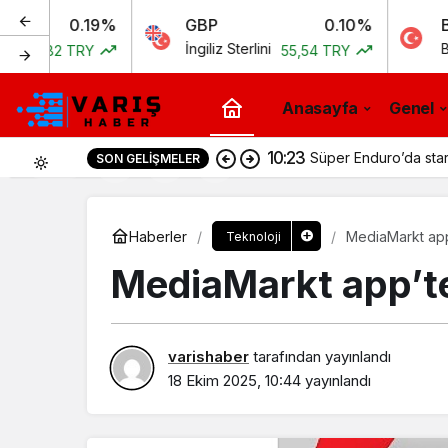
0.19%
GBP
0.10%
BIST
İngiliz Sterlini
Bist 100
 TRY
55,54 TRY
1
Anasayfa
Genel
10:23
Süper Enduro’da sta
SON GELIŞMELER
0
Haberler
MediaMarkt ap
Teknoloji
MediaMarkt app’t
varishaber
tarafından yayınlandı
18 Ekim 2025, 10:44
yayınlandı