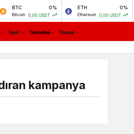
C
0%
ETH
0%
B
oin
Ethereum
Bi
0,00 USDT
0,00 USDT
Spor
Teknoloji
Yaşam
ndıran kampanya