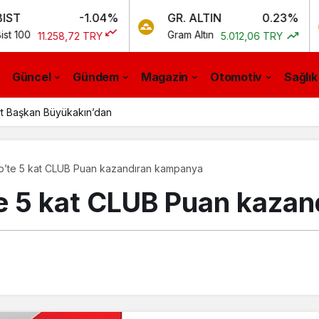
-1.04%
GR. ALTIN
0.23%
BT
Gram Altın
Bitc
1.258,72 TRY
5.012,06 TRY
Güncel
Gündem
Magazin
Otomotiv
Sağlık
rt Başkan Büyükakın’dan
p’te 5 kat CLUB Puan kazandıran kampanya
e 5 kat CLUB Puan kaza