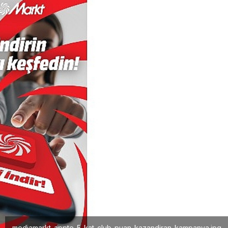
mediamarkt-appte-5-kat-club-puan-kazandiran-kampanya.jpg