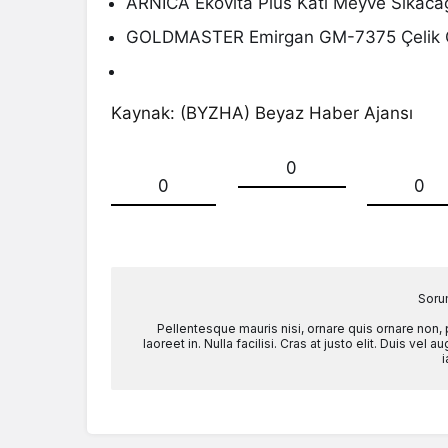
ARNICA Ekovita Plus Katı Meyve Sıkaca
GOLDMASTER Emirgan GM-7375 Çelik 
Kaynak: (BYZHA) Beyaz Haber Ajansı
0
0
0
Soru
Pellentesque mauris nisi, ornare quis ornare non,
laoreet in. Nulla facilisi. Cras at justo elit. Duis ve
i