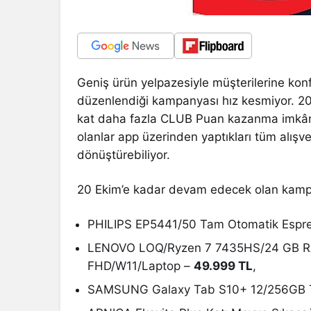
Geniş ürün yelpazesiyle müşterilerine konf
düzenlendiği kampanyası hız kesmiyor. 20
kat daha fazla CLUB Puan kazanma imkânı
olanlar app üzerinden yaptıkları tüm alışve
dönüştürebiliyor.
20 Ekim’e kadar devam edecek olan kampa
PHILIPS EP5441/50 Tam Otomatik Espre
LENOVO LOQ/Ryzen 7 7435HS/24 GB R
FHD/W11/Laptop –
49.999 TL
,
SAMSUNG Galaxy Tab S10+ 12/256GB T