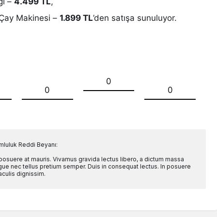
ğı –
4.499 TL
,
Çay Makinesi –
1.899 TL
’den satışa sunuluyor.
0
0
0
mluluk Reddi Beyanı:
 posuere at mauris. Vivamus gravida lectus libero, a dictum massa
l augue nec tellus pretium semper. Duis in consequat lectus. In posuere
aculis dignissim.