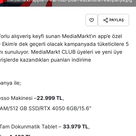
PAYLAŞ
orlu alışveriş keyfi sunan MediaMarkt’ın app’e özel
 Ekim’e dek geçerli olacak kampanyada tüketicilere 5
 sunuluyor. MediaMarkt CLUB üyeleri ve yeni üye
rişlerde kazandıkları puanları indirime
nya ile;
sso Makinesi –
22.999 TL
,
AM/512 GB SSD/RTX 4050 6GB/15.6″
am Dokunmatik Tablet –
33.979 TL
,