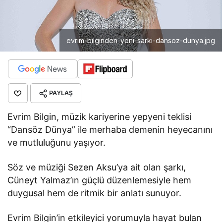
evrim-bilginden-yeni-sarki-dansoz-dunya.jpg
PAYLAŞ
Evrim Bilgin, müzik kariyerine yepyeni teklisi
“Dansöz Dünya” ile merhaba demenin heyecanını
ve mutluluğunu yaşıyor.
Söz ve müziği Sezen Aksu’ya ait olan şarkı,
Cüneyt Yalmaz’ın güçlü düzenlemesiyle hem
duygusal hem de ritmik bir anlatı sunuyor.
Evrim Bilgin’in etkileyici yorumuyla hayat bulan