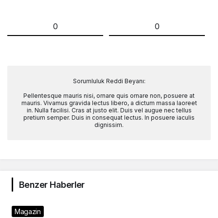
0
0
Sorumluluk Reddi Beyanı:
Pellentesque mauris nisi, ornare quis ornare non, posuere at
mauris. Vivamus gravida lectus libero, a dictum massa laoreet
in. Nulla facilisi. Cras at justo elit. Duis vel augue nec tellus
pretium semper. Duis in consequat lectus. In posuere iaculis
dignissim.
Benzer Haberler
Magazin