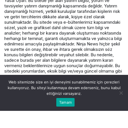
Yasal Uyarı: Bu sitede yer alan yatırım bilgisi, yorum ve
tavsiyeler yatırım danışmanlığı kapsamında değildir. Yatırım
danışmanlığı hizmeti, yetkili kuruluşlar tarafından kişilerin risk
ve getiri tercihlerini dikkate alarak, kişiye özel olarak
sunulmaktadır. Bu sitede veya e-bültenlerimiz kapsamındaki
sözel, yazılı ve grafiksel dahil olmak üzere tüm bilgi ve
analizler; herhangi bir karara dayanak oluşturması noktasında
herhangi bir teminat, garanti oluşturmamakta ve yalnızca bilgi
edinilmesi amacıyla paylaşılmaktadır. Ninja News hiçbir şekil
ve surette ön onay, ihbar ve ihtara gerek olmaksızın söz
konusu bilgileri değiştirebilir veyahut silebilir. Bu nedenle,
sadece burada yer alan bilgilere dayanarak yatırım kararı
vermeniz beklentilerinize uygun sonuçlar doğurmayabilir. Bu
sitedeki yorumlardan, eksik bilgi ve/veya güncel olmama gibi
konularda ortaya çıkabilecek zararlardan Varış Haber ve
çalışanlarının herhangi bir sorumluluğu bulunmamaktadır.
Web sitemizde size en iyi deneyimi sunabilmemiz için çerezleri
kullanıyoruz. Bu siteyi kullanmaya devam ederseniz, bunu kabul
ettiğinizi varsayarız.
© Telif Hakkı 2026, Tüm Hakları Saklıdır.
Tamam
Akış
Hesabım
Canlı Borsa
Anasayfa