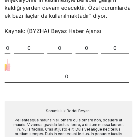
kaldığı yerden devam edecektir. Özel durumlarda
ek bazı ilaçlar da kullanılmaktadır” diyor.
Kaynak: (BYZHA) Beyaz Haber Ajansı
0
0
0
0
0
0
Sorumluluk Reddi Beyanı:
Pellentesque mauris nisi, ornare quis ornare non, posuere at
mauris. Vivamus gravida lectus libero, a dictum massa laoreet
in. Nulla facilisi. Cras at justo elit. Duis vel augue nec tellus
pretium semper. Duis in consequat lectus. In posuere iaculis