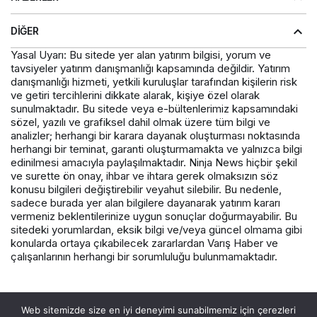
DIĞER
Yasal Uyarı: Bu sitede yer alan yatırım bilgisi, yorum ve
tavsiyeler yatırım danışmanlığı kapsamında değildir. Yatırım
danışmanlığı hizmeti, yetkili kuruluşlar tarafından kişilerin risk
ve getiri tercihlerini dikkate alarak, kişiye özel olarak
sunulmaktadır. Bu sitede veya e-bültenlerimiz kapsamındaki
sözel, yazılı ve grafiksel dahil olmak üzere tüm bilgi ve
analizler; herhangi bir karara dayanak oluşturması noktasında
herhangi bir teminat, garanti oluşturmamakta ve yalnızca bilgi
edinilmesi amacıyla paylaşılmaktadır. Ninja News hiçbir şekil
ve surette ön onay, ihbar ve ihtara gerek olmaksızın söz
konusu bilgileri değiştirebilir veyahut silebilir. Bu nedenle,
sadece burada yer alan bilgilere dayanarak yatırım kararı
vermeniz beklentilerinize uygun sonuçlar doğurmayabilir. Bu
sitedeki yorumlardan, eksik bilgi ve/veya güncel olmama gibi
konularda ortaya çıkabilecek zararlardan Varış Haber ve
çalışanlarının herhangi bir sorumluluğu bulunmamaktadır.
© Telif Hakkı 2026, Tüm Hakları Saklıdır.
Web sitemizde size en iyi deneyimi sunabilmemiz için çerezleri