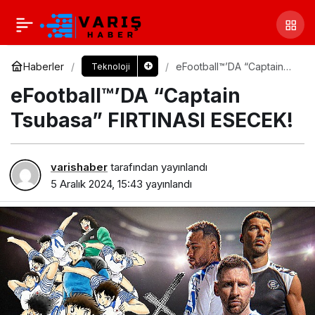
Haberler
eFootball™’DA “Captain
Teknoloji
Tsubasa” FIRTINASI
eFootball™’DA “Captain
ESECEK!
Tsubasa” FIRTINASI ESECEK!
varishaber
tarafından yayınlandı
5 Aralık 2024, 15:43
yayınlandı