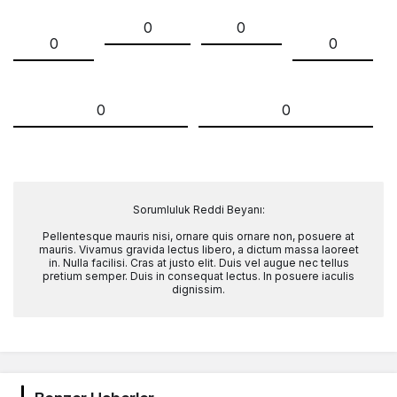
0
0
0
0
0
0
Sorumluluk Reddi Beyanı:
Pellentesque mauris nisi, ornare quis ornare non, posuere at
mauris. Vivamus gravida lectus libero, a dictum massa laoreet
in. Nulla facilisi. Cras at justo elit. Duis vel augue nec tellus
pretium semper. Duis in consequat lectus. In posuere iaculis
dignissim.