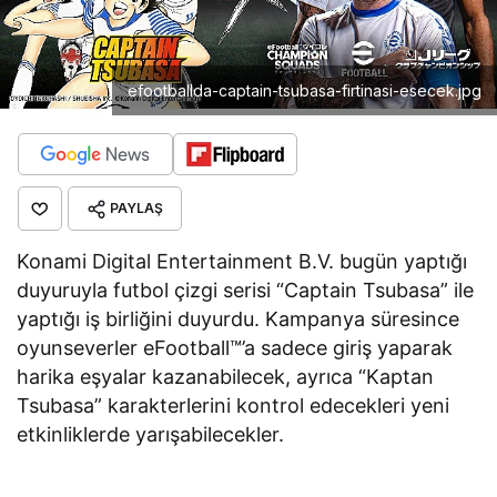
efootballda-captain-tsubasa-firtinasi-esecek.jpg
PAYLAŞ
Konami Digital Entertainment B.V. bugün yaptığı
duyuruyla futbol çizgi serisi “Captain Tsubasa” ile
yaptığı iş birliğini duyurdu. Kampanya süresince
oyunseverler eFootball™’a sadece giriş yaparak
harika eşyalar kazanabilecek, ayrıca “Kaptan
Tsubasa” karakterlerini kontrol edecekleri yeni
etkinliklerde yarışabilecekler.