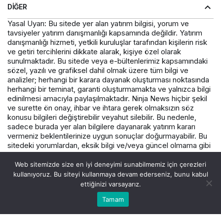
DIĞER
Yasal Uyarı: Bu sitede yer alan yatırım bilgisi, yorum ve
tavsiyeler yatırım danışmanlığı kapsamında değildir. Yatırım
danışmanlığı hizmeti, yetkili kuruluşlar tarafından kişilerin risk
ve getiri tercihlerini dikkate alarak, kişiye özel olarak
sunulmaktadır. Bu sitede veya e-bültenlerimiz kapsamındaki
sözel, yazılı ve grafiksel dahil olmak üzere tüm bilgi ve
analizler; herhangi bir karara dayanak oluşturması noktasında
herhangi bir teminat, garanti oluşturmamakta ve yalnızca bilgi
edinilmesi amacıyla paylaşılmaktadır. Ninja News hiçbir şekil
ve surette ön onay, ihbar ve ihtara gerek olmaksızın söz
konusu bilgileri değiştirebilir veyahut silebilir. Bu nedenle,
sadece burada yer alan bilgilere dayanarak yatırım kararı
vermeniz beklentilerinize uygun sonuçlar doğurmayabilir. Bu
sitedeki yorumlardan, eksik bilgi ve/veya güncel olmama gibi
konularda ortaya çıkabilecek zararlardan Varış Haber ve
çalışanlarının herhangi bir sorumluluğu bulunmamaktadır.
Web sitemizde size en iyi deneyimi sunabilmemiz için çerezleri
kullanıyoruz. Bu siteyi kullanmaya devam ederseniz, bunu kabul
ettiğinizi varsayarız.
© Telif Hakkı 2026, Tüm Hakları Saklıdır.
Tamam
Akış
Hesabım
Canlı Borsa
Anasayfa