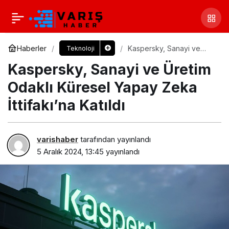
Haberler
Kaspersky, Sanayi ve
Teknoloji
Üretim Odaklı Küresel
Kaspersky, Sanayi ve Üretim
Yapay Zeka İttifakı’na
Katıldı
Odaklı Küresel Yapay Zeka
İttifakı’na Katıldı
varishaber
tarafından yayınlandı
5 Aralık 2024, 13:45
yayınlandı