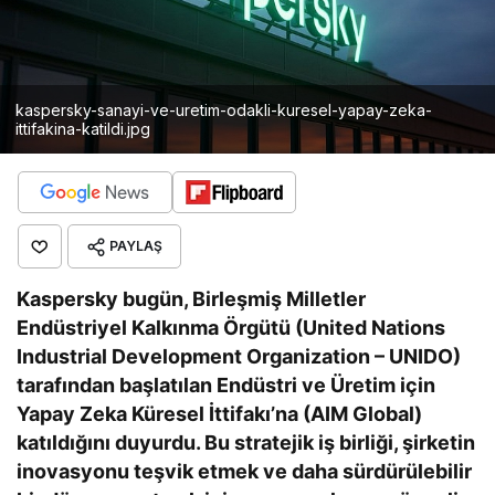
kaspersky-sanayi-ve-uretim-odakli-kuresel-yapay-zeka-
ittifakina-katildi.jpg
PAYLAŞ
Kaspersky bugün, Birleşmiş Milletler
Endüstriyel Kalkınma Örgütü (United Nations
Industrial Development Organization – UNIDO)
tarafından başlatılan Endüstri ve Üretim için
Yapay Zeka Küresel İttifakı’na (AIM Global)
katıldığını duyurdu. Bu stratejik iş birliği, şirketin
inovasyonu teşvik etmek ve daha sürdürülebilir