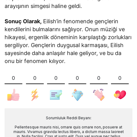
arayışının simgesi haline geldi.
Sonuç Olarak,
Eilish’in fenomende gençlerin
kendilerini bulmalarını sağlıyor. Onun müziği ve
hikayesi, ergenlik döneminin karşılaştığı zorlukları
sergiliyor. Gençlerin duygusal karmaşası, Eilish
sayesinde daha anlaşılır hale geliyor, ve bu da
onu bir fenomen kılıyor.
0
0
0
0
0
0
Sorumluluk Reddi Beyanı:
Pellentesque mauris nisi, ornare quis ornare non, posuere at
mauris. Vivamus gravida lectus libero, a dictum massa laoreet
in. Nulla facilisi. Cras at justo elit. Duis vel augue nec tellus