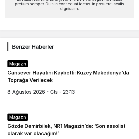
pretium semper. Duis in consequat lectus. In posuere iaculis
dignissim.
Benzer Haberler
Magazin
Cansever Hayatını Kaybetti: Kuzey Makedonya’da
Toprağa Verilecek
8 Ağustos 2026 - Cts - 23:13
Magazin
Gözde Demirbilek, NR1 Magazin’de: ‘Son assolist
olarak var olacağım!’