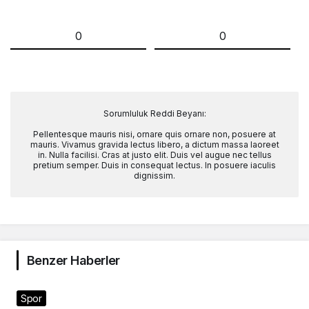
0
0
Sorumluluk Reddi Beyanı:
Pellentesque mauris nisi, ornare quis ornare non, posuere at
mauris. Vivamus gravida lectus libero, a dictum massa laoreet
in. Nulla facilisi. Cras at justo elit. Duis vel augue nec tellus
pretium semper. Duis in consequat lectus. In posuere iaculis
dignissim.
Benzer Haberler
Spor