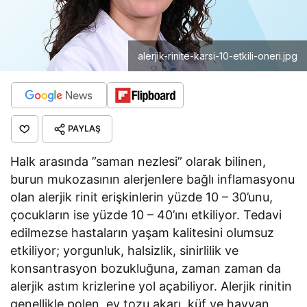
alerjik-rinite-karsi-10-etkili-oneri.jpg
PAYLAŞ
Halk arasında ”saman nezlesi” olarak bilinen,
burun mukozasının alerjenlere bağlı inflamasyonu
olan alerjik rinit erişkinlerin yüzde 10 – 30’unu,
çocukların ise yüzde 10 – 40’ını etkiliyor. Tedavi
edilmezse hastaların yaşam kalitesini olumsuz
etkiliyor; yorgunluk, halsizlik, sinirlilik ve
konsantrasyon bozukluğuna, zaman zaman da
alerjik astım krizlerine yol açabiliyor. Alerjik rinitin
genellikle polen, ev tozu akarı, küf ve hayvan