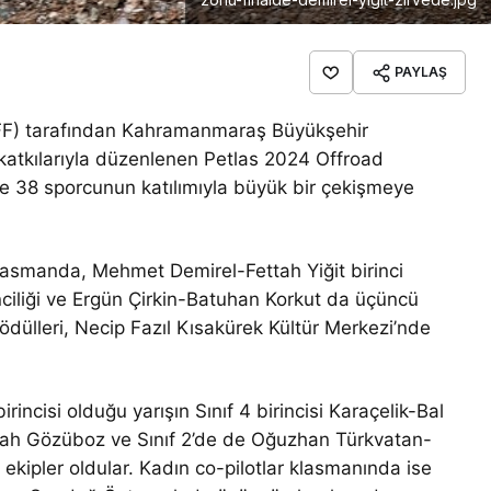
PAYLAŞ
F) tarafından Kahramanmaraş Büyükşehir
katkılarıyla düzenlenen Petlas 2024 Offroad
ve 38 sporcunun katılımıyla büyük bir çekişmeye
klasmanda, Mehmet Demirel-Fettah Yiğit birinci
ciliği ve Ergün Çirkin-Batuhan Korkut da üçüncü
 ödülleri, Necip Fazıl Kısakürek Kültür Merkezi’nde
incisi olduğu yarışın Sınıf 4 birincisi Karaçelik-Bal
llah Gözüboz ve Sınıf 2’de de Oğuzhan Türkvatan-
 ekipler oldular. Kadın co-pilotlar klasmanında ise