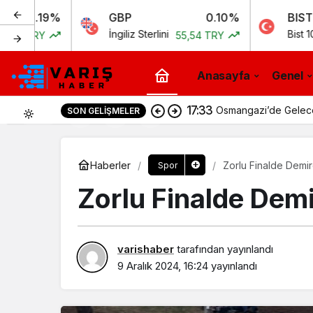
9%
GBP
0.10%
BIST
İngiliz Sterlini
Bist 100
55,54 TRY
11.258,
Anasayfa
Genel
17:33
Osmangazi’de Geleceği
SON GELIŞMELER
0
Haberler
Zorlu Finalde Demir
Spor
Zorlu Finalde Demi
varishaber
tarafından yayınlandı
9 Aralık 2024, 16:24
yayınlandı