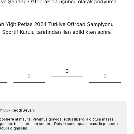
nci ve Şendağ Öztoprak da üçüncü olarak podyuma
ah Yiğit Petlas 2024 Türkiye Offroad Şampiyonu
ortif Kurulu tarafından ilan edildikten sonra
0
0
0
mluluk Reddi Beyanı:
 posuere at mauris. Vivamus gravida lectus libero, a dictum massa
l augue nec tellus pretium semper. Duis in consequat lectus. In posuere
aculis dignissim.