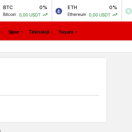
0%
ETH
0%
BCH
Ethereum
Bitcoin 
,00 USDT
0,00 USDT
Spor
Teknoloji
Yaşam