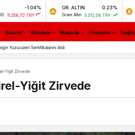
-1.04%
GR. ALTIN
0.23%
BTC
Gram Altın
Bitcoin
72 TRY
5.012,06 TRY
0
Güncel
Gündem
Magazin
Otomotiv
Sağlık
n Yüzücüleri Sertifikalarını Aldı
el-Yiğit Zirvede
rel-Yiğit Zirvede