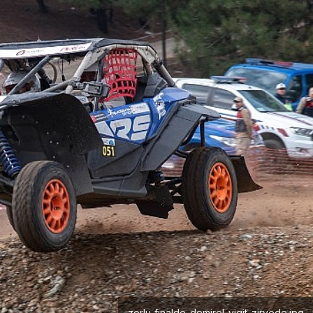
zorlu-finalde-demirel-yigit-zirvede.jpg