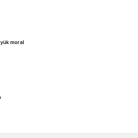
üyük moral
a