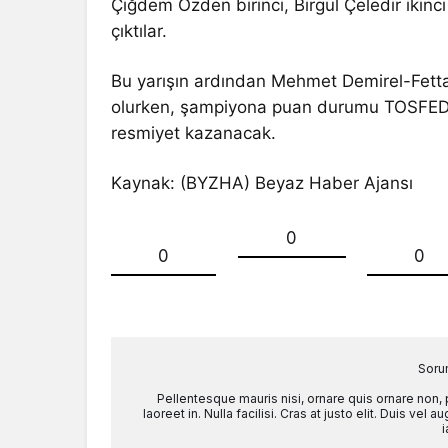
Çiğdem Özden birinci, Birgül Çeledir iki
çıktılar.
Bu yarışın ardından Mehmet Demirel-Fett
olurken, şampiyona puan durumu TOSFED Sp
resmiyet kazanacak.
Kaynak: (BYZHA) Beyaz Haber Ajansı
0
0
0
Soru
Pellentesque mauris nisi, ornare quis ornare non,
laoreet in. Nulla facilisi. Cras at justo elit. Duis ve
i