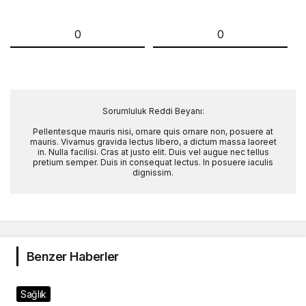
0
0
Sorumluluk Reddi Beyanı:
Pellentesque mauris nisi, ornare quis ornare non, posuere at
mauris. Vivamus gravida lectus libero, a dictum massa laoreet
in. Nulla facilisi. Cras at justo elit. Duis vel augue nec tellus
pretium semper. Duis in consequat lectus. In posuere iaculis
dignissim.
Benzer Haberler
Sağlık