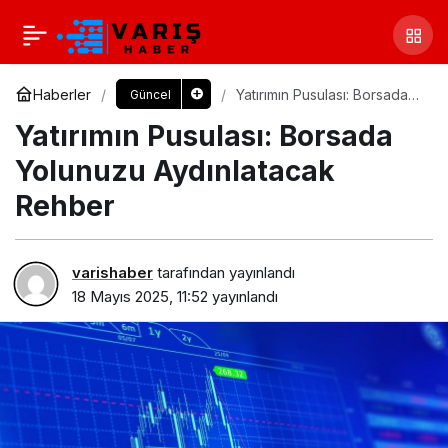
Haberler
Yatırımın Pusulası: Borsada
Güncel
Yolunuzu Aydınlatacak
Yatırımın Pusulası: Borsada
Rehber
Yolunuzu Aydınlatacak
Rehber
varishaber
tarafından yayınlandı
18 Mayıs 2025, 11:52
yayınlandı