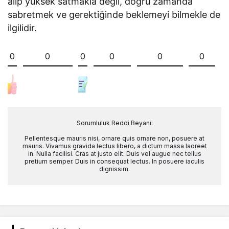
alıp yüksek satmakla değil, doğru zamanda
sabretmek ve gerektiğinde beklemeyi bilmekle de
ilgilidir.
0
0
0
0
0
0
Sorumluluk Reddi Beyanı:
Pellentesque mauris nisi, ornare quis ornare non, posuere at
mauris. Vivamus gravida lectus libero, a dictum massa laoreet
in. Nulla facilisi. Cras at justo elit. Duis vel augue nec tellus
pretium semper. Duis in consequat lectus. In posuere iaculis
dignissim.