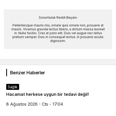
Sorumluluk Reddi Beyanı:
Pellentesque mauris nisi, ornare quis ornare non, posuere at
mauris. Vivamus gravida lectus libero, a dictum massa laoreet
in. Nulla facilisi. Cras at justo elit. Duis vel augue nec tellus
pretium semper. Duis in consequat lectus. In posuere iaculis
dignissim.
Benzer Haberler
Sağlık
Hacamat herkese uygun bir tedavi değil!
8 Ağustos 2026 - Cts - 17:04