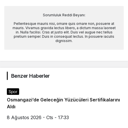
Sorumluluk Reddi Beyanı:
Pellentesque mauris nisi, ornare quis ornare non, posuere at
mauris. Vivamus gravida lectus libero, a dictum massa laoreet
in. Nulla facilisi. Cras at justo elit. Duis vel augue nec tellus
pretium semper. Duis in consequat lectus. In posuere iaculis
dignissim.
Benzer Haberler
Spor
Osmangazi’de Geleceğin Yüzücüleri Sertifikalarını
Aldı
8 Ağustos 2026 - Cts - 17:33