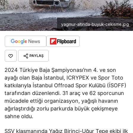
yagmur-altinda-buyuk-cekisme.jpg
PAYLAŞ
2024 Türkiye Baja Şampiyonası’nın 4. ve son
ayağı olan Baja İstanbul, ICRYPEX ve Spor Toto
katkılarıyla İstanbul Offroad Spor Kulübü (İSOFF)
tarafından düzenlendi. 31 araç ve 62 sporcunun
mücadele ettiği organizasyon, yağışlı havanın
ağırlaştırdığı zorlu parkurda büyük çekişmeye
sahne oldu.
SSV klasmanında Yağız Birinci-Uğur Tepe ekibi ilk