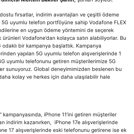
stu fırsatlar, indirim avantajları ve çeşitli ödeme
eniş 5G uyumlu telefon portföyüne sahip Vodafone FLEX
kendilerine en uygun ödeme yöntemini de seçerek
 ürünleri Vodafone’dan kolayca satın alabiliyorlar. Bu
G odaklı bir kampanya başlattık. Kampanya
inden yapılan 5G uyumlu telefon alışverişlerinde 1
 4G uyumlu telefonunu getiren müşterilerimize 5G
lifler sunuyoruz. Global deneyimimizden beslenen bu
aha kolay ve herkes için daha ulaşılabilir hale
r” kampanyasında, iPhone 11’ini getiren müşteriler
ran indirim kazanırken, iPhone 17e alışverişlerinde
ne 17 alışverişlerinde eski telefonunu getirene ise ek