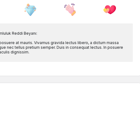
mluluk Reddi Beyanı:
 posuere at mauris. Vivamus gravida lectus libero, a dictum massa
l augue nec tellus pretium semper. Duis in consequat lectus. In posuere
aculis dignissim.