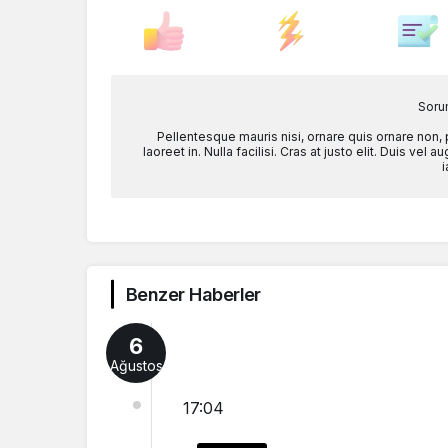
Soru
Pellentesque mauris nisi, ornare quis ornare non,
laoreet in. Nulla facilisi. Cras at justo elit. Duis ve
i
Benzer Haberler
6
Ağustos
17:04