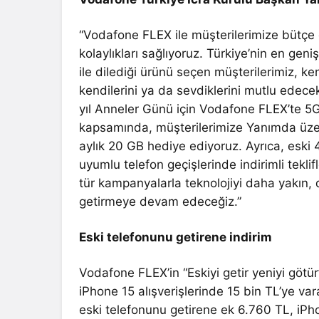
“Vodafone FLEX ile müşterilerimize bütçe do
kolaylıkları sağlıyoruz. Türkiye’nin en g
ile dilediği ürünü seçen müşterilerimiz, 
kendilerini ya da sevdiklerini mutlu edecek
yıl Anneler Günü için Vodafone FLEX’te 5
kapsamında, müşterilerimize Yanımda üzer
aylık 20 GB hediye ediyoruz. Ayrıca, eski
uyumlu telefon geçişlerinde indirimli tek
tür kampanyalarla teknolojiyi daha yakın, d
getirmeye devam edeceğiz.”
Eski telefonunu getirene indirim
Vodafone FLEX’in “Eskiyi getir yeniyi götü
iPhone 15 alışverişlerinde 15 bin TL’ye va
eski telefonunu getirene ek 6.760 TL, iPho