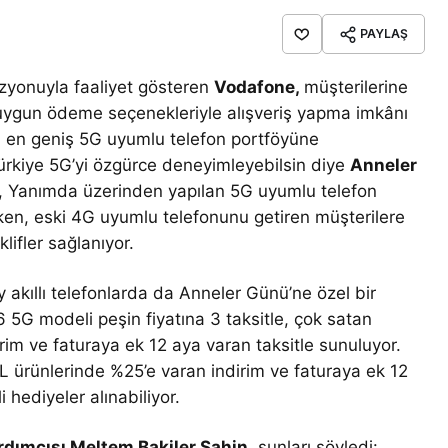
PAYLAŞ
vizyonuyla faaliyet gösteren
Vodafone,
müşterilerine
ne uygun ödeme seçenekleriyle alışveriş yapma imkânı
n en geniş 5G uyumlu telefon portföyüne
Türkiye 5G’yi özgürce deneyimleyebilsin diye
Anneler
e, Yanımda üzerinden yapılan 5G uyumlu telefon
irken, eski 4G uyumlu telefonunu getiren müşterilere
klifler sağlanıyor.
kıllı telefonlarda da Anneler Günü’ne özel bir
5G modeli peşin fiyatına 3 taksitle, çok satan
rim ve faturaya ek 12 aya varan taksitle sunuluyor.
L ürünlerinde %25’e varan indirim ve faturaya ek 12
li hediyeler alınabiliyor.
rdımcısı Meltem Bakiler Şahin,
şunları söyledi: