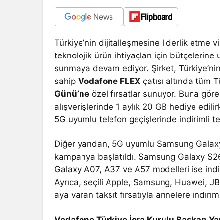
Türkiye’nin dijitalleşmesine liderlik etme 
teknolojik ürün ihtiyaçları için bütçeleri
sunmaya devam ediyor. Şirket, Türkiye’ni
sahip
Vodafone FLEX
çatısı altında tüm 
Günü’ne
özel fırsatlar sunuyor. Buna gör
alışverişlerinde 1 aylık 20 GB hediye edil
5G uyumlu telefon geçişlerinde indirimli te
Diğer yandan, 5G uyumlu Samsung Galaxy a
kampanya başlatıldı. Samsung Galaxy S26 
Galaxy A07, A37 ve A57 modelleri ise indi
Ayrıca, seçili Apple, Samsung, Huawei, JB
aya varan taksit fırsatıyla annelere indirim
Vodafone Türkiye İcra Kurulu Başkan Ya