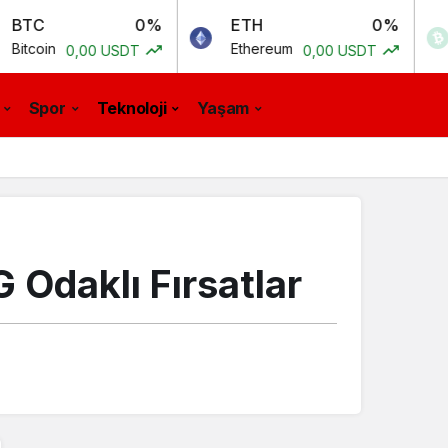
0%
ETH
0%
BCH
Ethereum
Bitcoi
0,00 USDT
0,00 USDT
Spor
Teknoloji
Yaşam
 Odaklı Fırsatlar