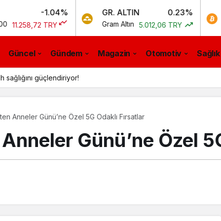
-1.04%
GR. ALTIN
0.23%
BTC
Gram Altın
Bitcoin
8,72 TRY
5.012,06 TRY
Güncel
Gündem
Magazin
Otomotiv
Sağlık
h sağlığını güçlendiriyor!
ten Anneler Günü’ne Özel 5G Odaklı Fırsatlar
 Anneler Günü’ne Özel 5G