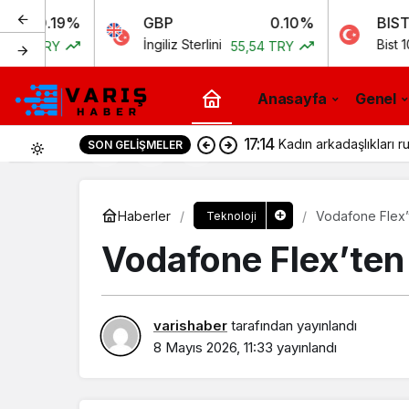
19%
GBP
0.10%
BIST
İngiliz Sterlini
Bist 100
Y
55,54 TRY
11.25
Anasayfa
Genel
17:14
Kadın arkadaşlıkları ru
SON GELIŞMELER
0
Haberler
Vodafone Flex’
Teknoloji
Vodafone Flex’ten
varishaber
tarafından yayınlandı
8 Mayıs 2026, 11:33
yayınlandı