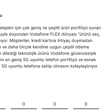
sı
lepleri için çok geniş ve çeşitli ürün portföyü sunan
osuyla duyurulan Vodafone FLEX dünyası “ürünü seç,
ıyor. Müşteriler, kredi kartına ihtiyaç duymadan
ı ve daha birçok kendine uygun çeşitli ödeme
 dilediği teknolojik ürünü Vodafone güvencesiyle
’nin en geniş 5G uyumlu telefon portföyü ve esnek
5G uyumlu telefona sahip olmasını kolaylaştırıyor.
0
0
0