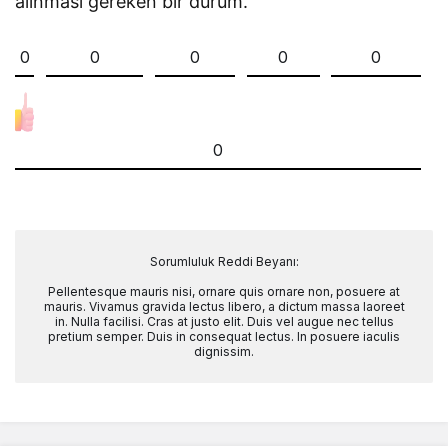
alınması gereken bir durum.
0
0
0
0
0
0
Sorumluluk Reddi Beyanı:
Pellentesque mauris nisi, ornare quis ornare non, posuere at
mauris. Vivamus gravida lectus libero, a dictum massa laoreet
in. Nulla facilisi. Cras at justo elit. Duis vel augue nec tellus
pretium semper. Duis in consequat lectus. In posuere iaculis
dignissim.