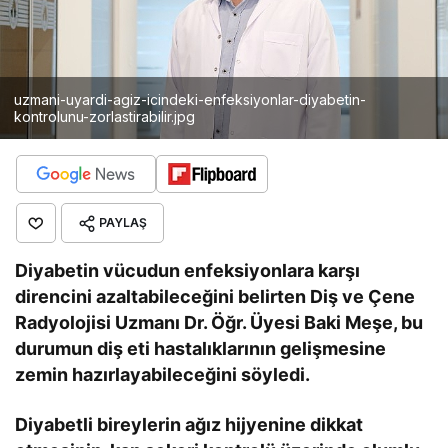
uzmani-uyardi-agiz-icindeki-enfeksiyonlar-diyabetin-
kontrolunu-zorlastirabilir.jpg
PAYLAŞ
Diyabetin vücudun enfeksiyonlara karşı
direncini azaltabileceğini belirten Diş ve Çene
Radyolojisi Uzmanı Dr. Öğr. Üyesi Baki Meşe, bu
durumun diş eti hastalıklarının gelişmesine
zemin hazırlayabileceğini söyledi.
Diyabetli bireylerin ağız hijyenine dikkat