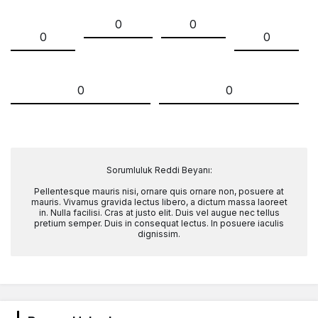
0
0
0
0
0
0
Sorumluluk Reddi Beyanı:
Pellentesque mauris nisi, ornare quis ornare non, posuere at
mauris. Vivamus gravida lectus libero, a dictum massa laoreet
in. Nulla facilisi. Cras at justo elit. Duis vel augue nec tellus
pretium semper. Duis in consequat lectus. In posuere iaculis
dignissim.