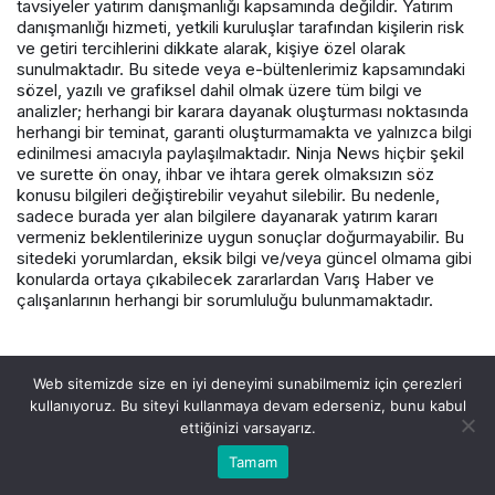
tavsiyeler yatırım danışmanlığı kapsamında değildir. Yatırım
danışmanlığı hizmeti, yetkili kuruluşlar tarafından kişilerin risk
ve getiri tercihlerini dikkate alarak, kişiye özel olarak
sunulmaktadır. Bu sitede veya e-bültenlerimiz kapsamındaki
sözel, yazılı ve grafiksel dahil olmak üzere tüm bilgi ve
analizler; herhangi bir karara dayanak oluşturması noktasında
herhangi bir teminat, garanti oluşturmamakta ve yalnızca bilgi
edinilmesi amacıyla paylaşılmaktadır. Ninja News hiçbir şekil
ve surette ön onay, ihbar ve ihtara gerek olmaksızın söz
konusu bilgileri değiştirebilir veyahut silebilir. Bu nedenle,
sadece burada yer alan bilgilere dayanarak yatırım kararı
vermeniz beklentilerinize uygun sonuçlar doğurmayabilir. Bu
sitedeki yorumlardan, eksik bilgi ve/veya güncel olmama gibi
konularda ortaya çıkabilecek zararlardan Varış Haber ve
çalışanlarının herhangi bir sorumluluğu bulunmamaktadır.
© Telif Hakkı 2026, Tüm Hakları Saklıdır.
Web sitemizde size en iyi deneyimi sunabilmemiz için çerezleri
kullanıyoruz. Bu siteyi kullanmaya devam ederseniz, bunu kabul
ettiğinizi varsayarız.
Tamam
Akış
Hesabım
Canlı Borsa
Anasayfa