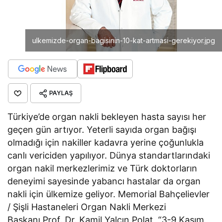
ulkemizde-organ-bagisinin-10-kat-artmasi-gerekiyor.jpg
PAYLAŞ
Türkiye’de organ nakli bekleyen hasta sayısı her
geçen gün artıyor. Yeterli sayıda organ bağışı
olmadığı için nakiller kadavra yerine çoğunlukla
canlı vericiden yapılıyor. Dünya standartlarındaki
organ nakil merkezlerimiz ve Türk doktorların
deneyimi sayesinde yabancı hastalar da organ
nakli için ülkemize geliyor. Memorial Bahçelievler
/ Şişli Hastaneleri Organ Nakli Merkezi
Başkanı Prof. Dr. Kamil Yalçın Polat, “3-9 Kasım