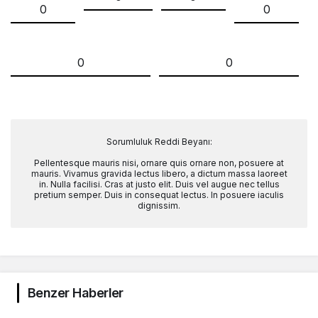
0
0
0
0
Sorumluluk Reddi Beyanı:
Pellentesque mauris nisi, ornare quis ornare non, posuere at
mauris. Vivamus gravida lectus libero, a dictum massa laoreet
in. Nulla facilisi. Cras at justo elit. Duis vel augue nec tellus
pretium semper. Duis in consequat lectus. In posuere iaculis
dignissim.
Benzer Haberler