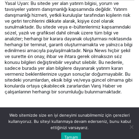
Yasal Uyarı: Bu sitede yer alan yatırım bilgisi, yorum ve
tavsiyeler yatırım danışmanlığı kapsamında değildir. Yatırım
danışmanlığı hizmeti, yetkili kuruluşlar tarafından kişilerin risk
ve getiri tercihlerini dikkate alarak, kişiye özel olarak
sunulmaktadır. Bu sitede veya e-bültenlerimiz kapsamındaki
sözel, yazılı ve grafiksel dahil olmak üzere tüm bilgi ve
analizler; herhangi bir karara dayanak oluşturması noktasında
herhangi bir teminat, garanti oluşturmamakta ve yalnızca bilgi
edinilmesi amacıyla paylaşılmaktadır. Ninja News hiçbir şekil
ve surette ön onay, ihbar ve ihtara gerek olmaksızın söz
konusu bilgileri değiştirebilir veyahut silebilir. Bu nedenle,
sadece burada yer alan bilgilere dayanarak yatırım kararı
vermeniz beklentilerinize uygun sonuçlar doğurmayabilir. Bu
sitedeki yorumlardan, eksik bilgi ve/veya güncel olmama gibi
konularda ortaya çıkabilecek zararlardan Varış Haber ve
çalışanlarının herhangi bir sorumluluğu bulunmamaktadır.
© Telif Hakkı 2026, Tüm Hakları Saklıdır.
Web sitemizde size en iyi deneyimi sunabilmemiz için çerezleri
kullanıyoruz. Bu siteyi kullanmaya devam ederseniz, bunu kabul
ettiğinizi varsayarız.
Tamam