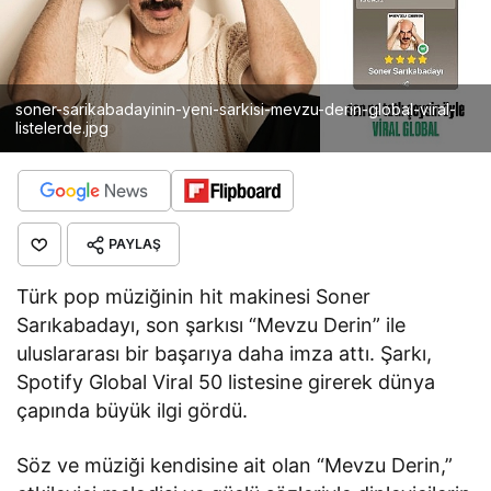
soner-sarikabadayinin-yeni-sarkisi-mevzu-derin-global-viral-
listelerde.jpg
PAYLAŞ
Türk pop müziğinin hit makinesi Soner
Sarıkabadayı, son şarkısı “Mevzu Derin” ile
uluslararası bir başarıya daha imza attı. Şarkı,
Spotify Global Viral 50 listesine girerek dünya
çapında büyük ilgi gördü.
Söz ve müziği kendisine ait olan “Mevzu Derin,”