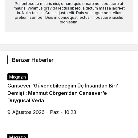
Pellentesque mauris nisi, ornare quis ornare non, posuere at
mauris. Vivamus gravida lectus libero, a dictum massa laoreet
in. Nulla facilisi. Cras at justo elit. Duis vel augue nec tellus
pretium semper. Duis in consequat lectus. In posuere iaculis
dignissim.
Benzer Haberler
Magazin
Cansever ‘Güvenebileceğim Üç İnsandan Biri’
Demişti: Mahmut Görgen’den Cansever’e
Duygusal Veda
9 Ağustos 2026 - Paz - 10:23
Magazin