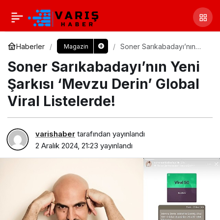
Haberler
Soner Sarıkabadayı’nın
Magazin
Yeni Şarkısı ‘Mevzu Derin’
Soner Sarıkabadayı’nın Yeni
Global Viral Listelerde!
Şarkısı ‘Mevzu Derin’ Global
Viral Listelerde!
varishaber
tarafından yayınlandı
2 Aralık 2024, 21:23
yayınlandı