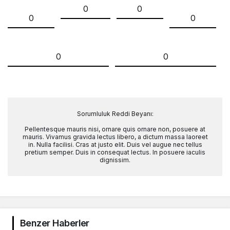
0
0
0
0
0
0
Sorumluluk Reddi Beyanı:
Pellentesque mauris nisi, ornare quis ornare non, posuere at
mauris. Vivamus gravida lectus libero, a dictum massa laoreet
in. Nulla facilisi. Cras at justo elit. Duis vel augue nec tellus
pretium semper. Duis in consequat lectus. In posuere iaculis
dignissim.
Benzer Haberler