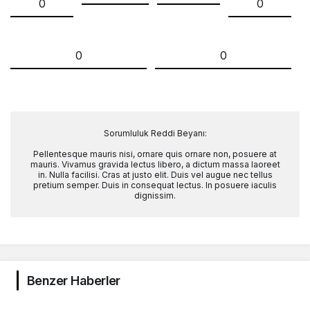
0
0
0
0
Sorumluluk Reddi Beyanı:
Pellentesque mauris nisi, ornare quis ornare non, posuere at
mauris. Vivamus gravida lectus libero, a dictum massa laoreet
in. Nulla facilisi. Cras at justo elit. Duis vel augue nec tellus
pretium semper. Duis in consequat lectus. In posuere iaculis
dignissim.
Benzer Haberler