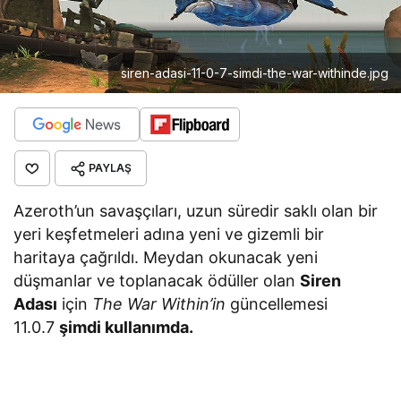
siren-adasi-11-0-7-simdi-the-war-withinde.jpg
PAYLAŞ
Azeroth’un savaşçıları, uzun süredir saklı olan bir
yeri keşfetmeleri adına yeni ve gizemli bir
haritaya çağrıldı. Meydan okunacak yeni
düşmanlar ve toplanacak ödüller olan
Siren
Adası
için
The War Within’in
güncellemesi
11.0.7
şimdi kullanımda.