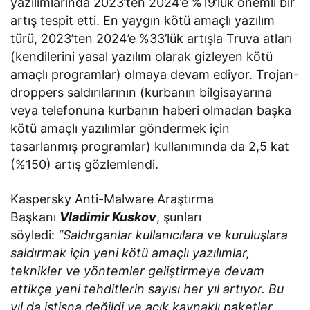
yazılımlarında 2023’ten 2024’e %19’luk önemli bir
artış tespit etti. En yaygın kötü amaçlı yazılım
türü, 2023’ten 2024’e %33’lük artışla Truva atları
(kendilerini yasal yazılım olarak gizleyen kötü
amaçlı programlar) olmaya devam ediyor. Trojan-
droppers saldırılarının (kurbanın bilgisayarına
veya telefonuna kurbanın haberi olmadan başka
kötü amaçlı yazılımlar göndermek için
tasarlanmış programlar) kullanımında da 2,5 kat
(%150) artış gözlemlendi.
Kaspersky Anti-Malware Araştırma
Başkanı
Vladimir Kuskov
, şunları
söyledi:
“Saldırganlar kullanıcılara ve kuruluşlara
saldırmak için yeni kötü amaçlı yazılımlar,
teknikler ve yöntemler geliştirmeye devam
ettikçe yeni tehditlerin sayısı her yıl artıyor. Bu
yıl da istisna değildi ve açık kaynaklı paketler