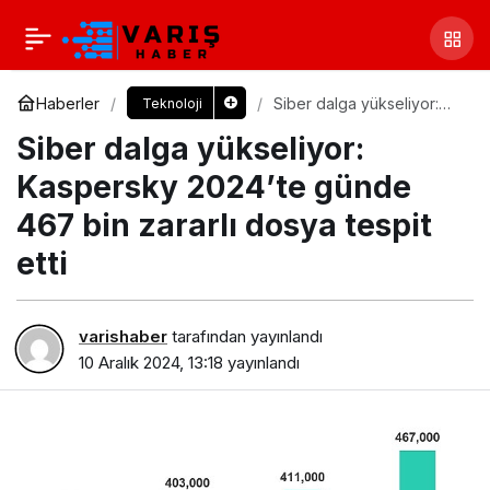
Haberler
Siber dalga yükseliyor:
Teknoloji
Kaspersky 2024’te günde
Siber dalga yükseliyor:
467 bin zararlı dosya
tespit etti
Kaspersky 2024’te günde
467 bin zararlı dosya tespit
etti
varishaber
tarafından yayınlandı
10 Aralık 2024, 13:18
yayınlandı