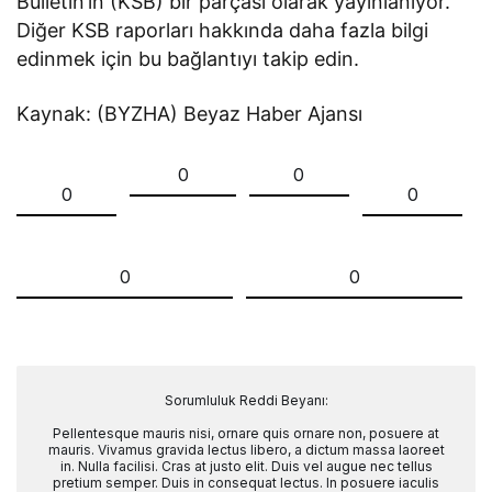
Bulletin’in (KSB) bir parçası olarak yayınlanıyor.
Diğer KSB raporları hakkında daha fazla bilgi
edinmek için bu bağlantıyı takip edin.
Kaynak: (BYZHA) Beyaz Haber Ajansı
0
0
0
0
0
0
Sorumluluk Reddi Beyanı:
Pellentesque mauris nisi, ornare quis ornare non, posuere at
mauris. Vivamus gravida lectus libero, a dictum massa laoreet
in. Nulla facilisi. Cras at justo elit. Duis vel augue nec tellus
pretium semper. Duis in consequat lectus. In posuere iaculis