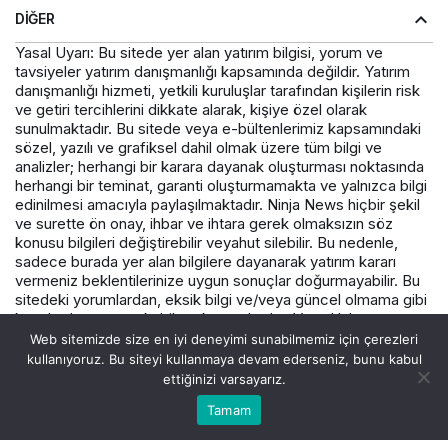
DIĞER
Yasal Uyarı: Bu sitede yer alan yatırım bilgisi, yorum ve
tavsiyeler yatırım danışmanlığı kapsamında değildir. Yatırım
danışmanlığı hizmeti, yetkili kuruluşlar tarafından kişilerin risk
ve getiri tercihlerini dikkate alarak, kişiye özel olarak
sunulmaktadır. Bu sitede veya e-bültenlerimiz kapsamındaki
sözel, yazılı ve grafiksel dahil olmak üzere tüm bilgi ve
analizler; herhangi bir karara dayanak oluşturması noktasında
herhangi bir teminat, garanti oluşturmamakta ve yalnızca bilgi
edinilmesi amacıyla paylaşılmaktadır. Ninja News hiçbir şekil
ve surette ön onay, ihbar ve ihtara gerek olmaksızın söz
konusu bilgileri değiştirebilir veyahut silebilir. Bu nedenle,
sadece burada yer alan bilgilere dayanarak yatırım kararı
vermeniz beklentilerinize uygun sonuçlar doğurmayabilir. Bu
sitedeki yorumlardan, eksik bilgi ve/veya güncel olmama gibi
konularda ortaya çıkabilecek zararlardan Varış Haber ve
çalışanlarının herhangi bir sorumluluğu bulunmamaktadır.
Web sitemizde size en iyi deneyimi sunabilmemiz için çerezleri
kullanıyoruz. Bu siteyi kullanmaya devam ederseniz, bunu kabul
ettiğinizi varsayarız.
© Telif Hakkı 2026, Tüm Hakları Saklıdır.
Tamam
Akış
Hesabım
Canlı Borsa
Anasayfa