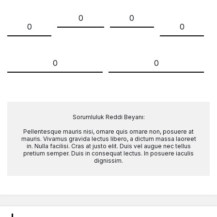
0
0
0
0
0
0
Sorumluluk Reddi Beyanı:
Pellentesque mauris nisi, ornare quis ornare non, posuere at
mauris. Vivamus gravida lectus libero, a dictum massa laoreet
in. Nulla facilisi. Cras at justo elit. Duis vel augue nec tellus
pretium semper. Duis in consequat lectus. In posuere iaculis
dignissim.