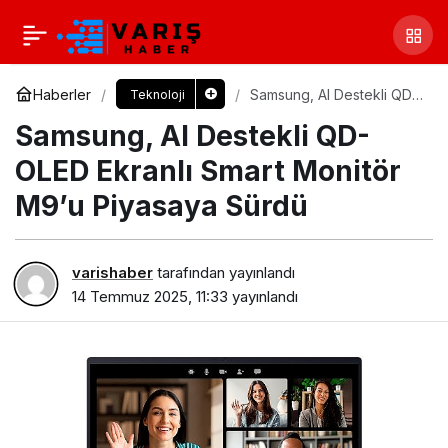
Haberler
Samsung, AI Destekli QD-
Teknoloji
OLED Ekranlı Smart
Samsung, AI Destekli QD-
Monitör M9’u Piyasaya
Sürdü
OLED Ekranlı Smart Monitör
M9’u Piyasaya Sürdü
varishaber
tarafından yayınlandı
14 Temmuz 2025, 11:33
yayınlandı