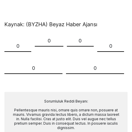
Kaynak: (BYZHA) Beyaz Haber Ajansı
0
0
0
0
0
0
Sorumluluk Reddi Beyanı:
Pellentesque mauris nisi, ornare quis ornare non, posuere at
mauris. Vivamus gravida lectus libero, a dictum massa laoreet
in. Nulla facilisi. Cras at justo elit. Duis vel augue nec tellus
pretium semper. Duis in consequat lectus. In posuere iaculis
dignissim.