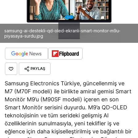
samsung-ai-destekli-qd-oled-ekranli-smart-monitor-m9u-
piyasaya-surdu.jpg
PAYLAŞ
Samsung Electronics Türkiye, güncellenmiş ve
M7 (M70F modeli) ile birlikte amiral gemisi Smart
Monitör M9’u (M90SF modeli) içeren en son
Smart Monitör serisini duyurdu. M9’a QD-OLED
teknolojisinin ve tüm serideki gelişmiş AI
özelliklerinin sunulmasıyla, yeni teklifler iş ve
eğlence için daha kişiselleştirilmiş ve bağlantılı bir