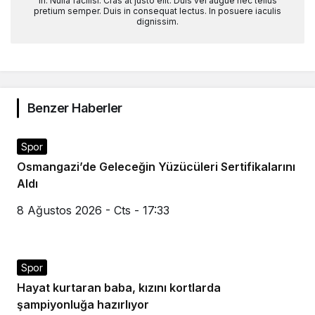
in. Nulla facilisi. Cras at justo elit. Duis vel augue nec tellus
pretium semper. Duis in consequat lectus. In posuere iaculis
dignissim.
Benzer Haberler
Spor
Osmangazi’de Geleceğin Yüzücüleri Sertifikalarını
Aldı
8 Ağustos 2026 - Cts - 17:33
Spor
Hayat kurtaran baba, kızını kortlarda
şampiyonluğa hazırlıyor